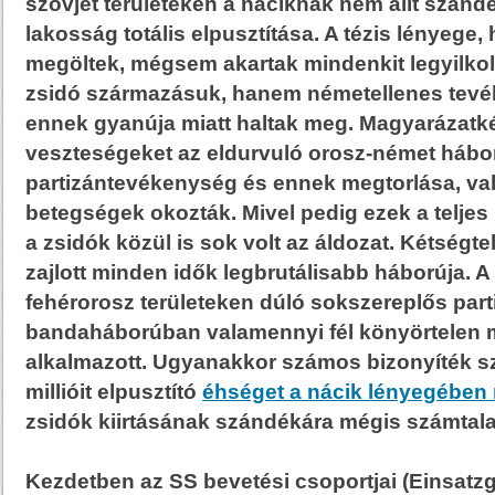
szovjet területeken a náciknak nem állt szánd
lakosság totális elpusztítása. A tézis lényege
megöltek, mégsem akartak mindenkit legyilkoln
zsidó származásuk, hanem németellenes tev
ennek gyanúja miatt haltak meg. Magyarázatk
veszteségeket az eldurvuló orosz-német hábor
partizántevékenység és ennek megtorlása, va
betegségek okozták. Mivel pedig ezek a teljes 
a zsidók közül is sok volt az áldozat. Kétségtel
zajlott minden idők legbrutálisabb háborúja. A
fehérorosz területeken dúló sokszereplős part
bandaháborúban valamennyi fél könyörtelen 
alkalmazott. Ugyanakkor számos bizonyíték sze
millióit elpusztító
éhséget a nácik lényegében
zsidók kiirtásának szándékára mégis számtal
Kezdetben az SS bevetési csoportjai (Einsatz