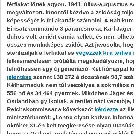
férfiakat lőtték agyon. 1941 július-augusztus 
megváltozott. Innentől kezdve a zsidóság telj
képességét is fel akarták számolni. A Baltik
Einsatzkommando 3 parancsnoka, Karl Jäger
dühös volt, amiért várnia kellett, és nem ölhe
összes munkaképes zsidót. Azt javasolta, hog
sterilizálják a férfiakat és
végezzék ki a terhes
lelkiismeretesen próbálta megakadályozni, ho
felnőhessen egy új generáció. Két hónappal 
jelentése
szerint 138 272 áldozatának 98,7 száz
Kétharmaduk nem túl veszélyes a sokmilliós 
556 nő és 34 464 gyermek
. Miközben Jäger és
Ostlandban gyilkoltak, a terület náci vezetője,
Reichskommissar a következőt
kérdezte
az il
minisztériumtól: „Lenne olyan kedves informá
október 31-én kelt megkeresése olyan utasítá
hogy
az Ostland területén valamennyi zsidót li