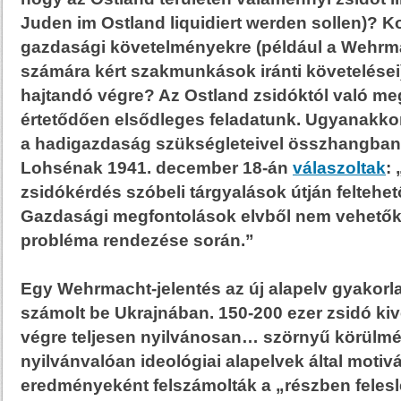
Juden im Ostland liquidiert werden sollen)?
Ko
gazdasági követelményekre
(például a Wehrma
számára kért szakmunkások iránti követelése
hajtandó végre?
Az Ostland zsidóktól való meg
értetődően elsődleges feladatunk. Ugyanakk
a hadigazdaság szükségleteivel összhangban 
Lohsénak 1941. december 18-án
válaszoltak
:
zsidókérdés szóbeli tárgyalások útján feltehet
Gazdasági megfontolások elvből nem vehetők
probléma rendezése során.
”
Egy Wehrmacht-jelentés az új alapelv gyakorl
számolt be Ukrajnában. 150-200 ezer zsidó kiv
végre teljesen nyilvánosan… szörnyű körülmé
nyilvánvalóan ideológiai alapelvek által motiv
eredményeként felszámolták a „részben felesl