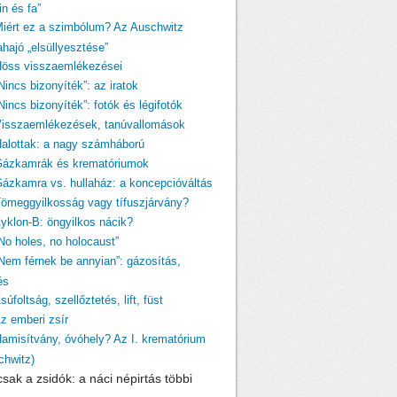
n és fa”
Miért ez a szimbólum? Az Auschwitz
ahajó „elsüllyesztése”
Höss visszaemlékezései
Nincs bizonyíték”: az iratok
Nincs bizonyíték”: fotók és légifotók
Visszaemlékezések, tanúvallomások
Halottak: a nagy számháború
Gázkamrák és krematóriumok
Gázkamra vs. hullaház: a koncepcióváltás
Tömeggyilkosság vagy tífuszjárvány?
Zyklon-B: öngyilkos nácik?
„No holes, no holocaust”
„Nem férnek be annyian”: gázosítás,
és
súfoltság, szellőztetés, lift, füst
Az emberi zsír
Hamisítvány, óvóhely? Az I. krematórium
chwitz)
sak a zsidók: a náci népirtás többi