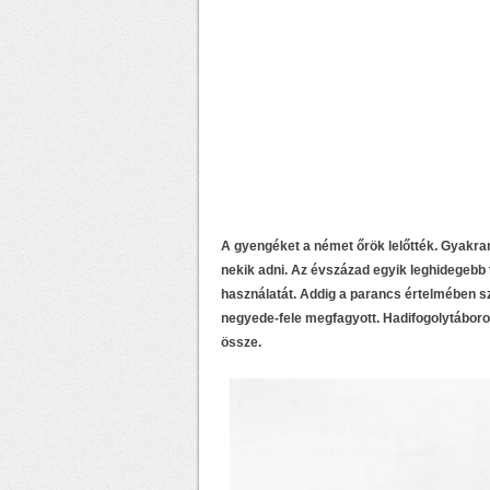
A gyengéket a német őrök lelőtték. Gyakran
nekik adni. Az évszázad egyik leghidegebb
használatát. Addig a parancs értelmében szo
negyede-fele megfagyott. Hadifogolytáborok
össze.