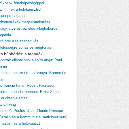
yilkosok fényképezőgéppel
ci filmek a holokausztról
 náci propaganda
 bizonyítékok megsemmisítése
 nagy átverés: az első világháborús
aganda
ró óra: a felszabadulás
elelősségre vonás és megtorlás
 és bűnhődés: a tagadók
portált ellenállóból alapító atyja: Paul
inier
merikai mester és tanítványa: Barnes és
gan
gy francia tanár: Robert Faurisson
 német-kanadai neonáci: Ernst Zündel
Leuchter-jelentés
vid Irving
aulusból Paulus: Jean-Claude Pressac
 Sztálin és a kommunista „anticionizmus”
z iszlám és a holokauszt