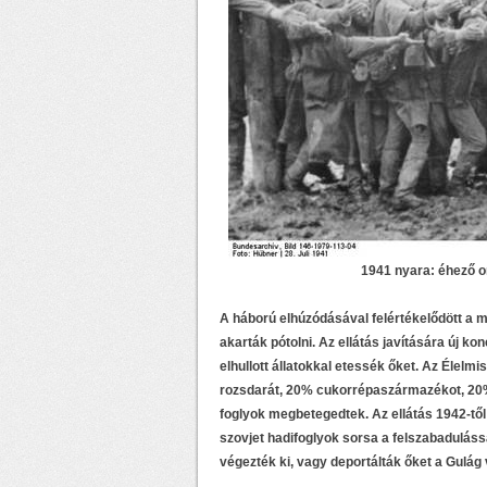
1941 nyara: éhező o
A háború elhúzódásával felértékelődött a 
akarták pótolni. Az ellátás javítására új k
elhullott állatokkal etessék őket. Az Élelm
rozsdarát, 20% cukorrépaszármazékot, 20% ce
foglyok megbetegedtek. Az ellátás 1942-től 
szovjet hadifoglyok sorsa a felszabadulássa
végezték ki, vagy deportálták őket a Gulág