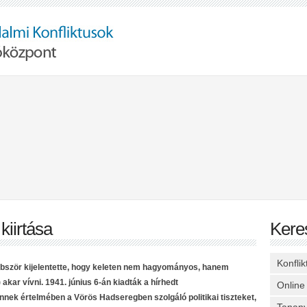
kiirtása
Kere
Konfli
bbször kijelentette, hogy keleten nem hagyományos, hanem
kar vívni. 1941. június 6-án kiadták a hírhedt
Online
ek értelmében a Vörös Hadseregben szolgáló politikai tiszteket,