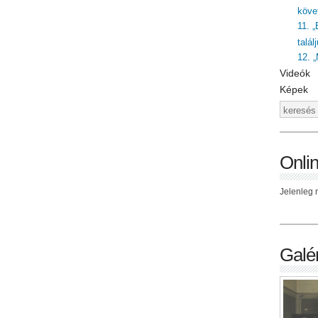
követ
11. „
talál
12. 
Videók
Képek
Onli
Jelenleg n
Galér