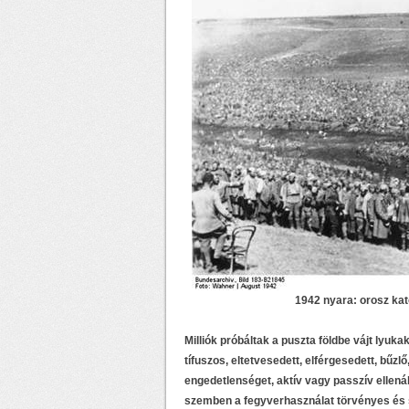
1942 nyara: orosz ka
Milliók próbáltak a puszta földbe vájt lyuk
tífuszos, eltetvesedett, elférgesedett, bűz
engedetlenséget, aktív vagy passzív ellenáll
szemben a fegyverhasználat törvényes és s