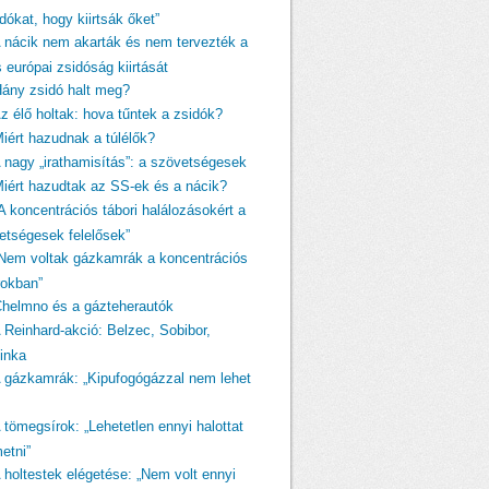
dókat, hogy kiirtsák őket”
A nácik nem akarták és nem tervezték a
s európai zsidóság kiirtását
Hány zsidó halt meg?
Az élő holtak: hova tűntek a zsidók?
Miért hazudnak a túlélők?
A nagy „irathamisítás”: a szövetségesek
Miért hazudtak az SS-ek és a nácik?
A koncentrációs tábori halálozásokért a
etségesek felelősek”
„Nem voltak gázkamrák a koncentrációs
rokban”
Chelmno és a gázteherautók
A Reinhard-akció: Belzec, Sobibor,
linka
A gázkamrák: „Kipufogógázzal nem lehet
 tömegsírok: „Lehetetlen ennyi halottat
etni”
A holtestek elégetése: „Nem volt ennyi