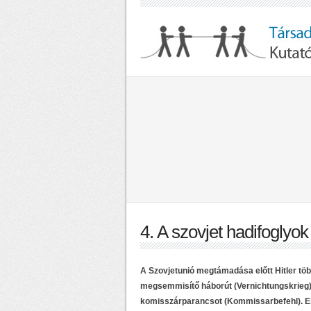
4. A szovjet hadifoglyok 
A Szovjetunió megtámadása előtt Hitler tö
megsemmisítő háborút (Vernichtungskrieg) a
komisszárparancsot (Kommissarbefehl). Enn