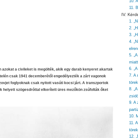
10. 
11. 
IV. Kérd
1. „
2. „H
3. „H
4. „N
elre
5. „
miatt
6. „
 azokat a civileket is megölték, akik egy darab kenyeret akartak
7. A
 telén csak 1941 decemberétől engedélyezték a zárt vagonok
töre
vjet foglyoknak csak nyitott vasúti kocsi járt. A transzportok
8. „
 helyett szögesdróttal elkerített üres mezőkön zsúfolták őket
zsid
9. A 
part
10. 
11. 
törek
12. 