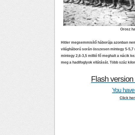
Orosz h
Hitler megsemmisítő háborúja azonban ne
világháború során összesen mintegy 5-5,7 
mintegy 2,6-3,5 millió fő meghalt a nácik 
meg a hadifoglyok ellátását. Több száz kil
Flash version 
You have 
Click he