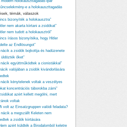
A modern holokauszttagadás-ipar
Bűncselekmény-e a holokauszttagadás
ések, témák, válaszok
Nincs bizonyíték a holokausztra”
itler nem akarta kiirtani a zsidókat”
itler nem tudott a holokausztról”
incs írásos bizonyítéka, hogy Hitler
ndelte az Endlösungot”
A nácik a zsidók bojkottja és hadüzenete
 üldözték őket”
A nácik együttműködtek a cionistákkal”
 nácik valójában a zsidók kivándorlására
kedtek
A nácik kénytelenek voltak a veszélyes
ókat koncentrációs táborokba zárni”
zsidókat azért kellett megölni, mert
izánok voltak
Mi volt az Einsatzgruppen valódi feladata?
A nácik a megszállt Keleten nem
edtek a zsidók kiirtására
„Nem azért küldték a Birodalomból keletre