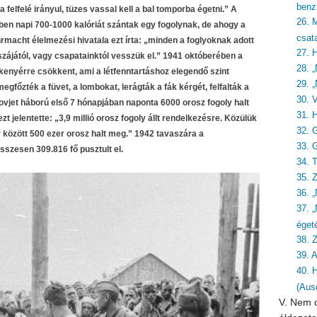
benzi
elfelé irányul, tüzes vassal kell a bal tomporba égetni.” A
26. 
ben napi 700-1000 kalóriát szántak egy fogolynak, de ahogy a
csat
macht élelmezési hivatala ezt írta: „minden a foglyoknak adott
27. 
szájától, vagy csapatainktól vesszük el.” 1941 októberében a
28. „
kenyérre csökkent, ami a létfenntartáshoz elegendő szint
29. „
főzték a füvet, a lombokat, lerágták a fák kérgét, felfalták a
30. 
vjet háború első 7 hónapjában naponta 6000 orosz fogoly halt
31. 
t jelentette: „3,9 millió orosz fogoly állt rendelkezésre. Közülük
32. 
 között 500 ezer orosz halt meg.” 1942 tavaszára a
33. 
sszesen 309.816 fő pusztult el.
34. 
35. 
36. 
37. 
éget
38. Z
39. 
40. 
(Aus
V. Nem c