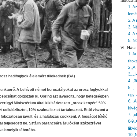
áldozata
1. A
lemé
2. A
3. N
4. A 
5. N
VI. Nác
1. Au
titok
2 „A
3„…k
rosz hadifoglyok élelemért tülekednek (BA)
4. „3
5. „
munkaerő. A behívott német korosztályokat az orosz foglyokkal
egy z
oncepciókat dolgoztak ki. Göring azt javasolta, hogy betegségben
6. „
iszerügyi Minisztérium által kikísérletezett „orosz kenyér” 50%
kivé
llulózlisztet, 10% szalmalisztet tartalmazott. Ettől viszont a
7. „
fokozatosan javult, és a halálozás csökkent. A fogságot túlélő
8-9.
l teljesedett be. Sztálin parancsára árulóként százezrével
likvi
 valamelyik táborába.
10 „