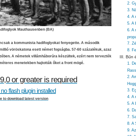
2. G
3. Ná
4. A
5. A
adifoglyok Mauthausenben (BA)
6. A
prop
mcsak a kommunista hadifoglyokat fenyegette. A második
7. Zé
millió vöröskatona esett német fogságba. 57-60 százalékuk, azaz
8. F
kezében. A németek villámháborúra készültek, ezért nem tervezték
III. Bűn
ométeres menetekben hajtották őket a front mögé.
1. De
Rass
2. A
9,0 or greater is required
Hog
no flash plugin installed
3. E
4. A
re to download latest version
5. A 
6. Da
7. S
8. A
9. A