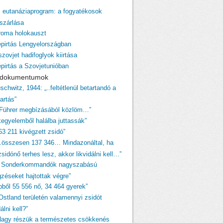
z eutanáziaprogram: a fogyatékosok
szárlása
 roma holokauszt
épirtás Lengyelországban
szovjet hadifoglyok kiirtása
épirtás a Szovjetunióban
i dokumentumok
schwitz, 1944: „..feltétlenül betartandó a
tartás”
 Führer megbízásából közlöm…”
egyelemből halálba juttassák”
63 211 kivégzett zsidó”
…összesen 137 346… Mindazonáltal, ha
sidónő terhes lesz, akkor likvidálni kell…”
A Sonderkommandók nagyszabású
gzéseket hajtottak végre”
ebből 55 556 nő, 34 464 gyerek”
„Ostland területén valamennyi zsidót
dálni kell?”
Nagy részük a természetes csökkenés