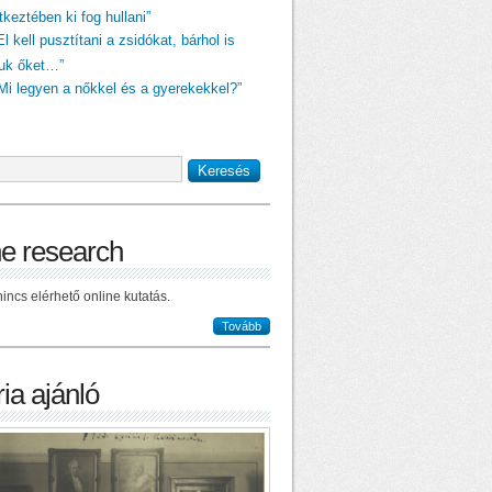
keztében ki fog hullani”
El kell pusztítani a zsidókat, bárhol is
juk őket…”
„Mi legyen a nőkkel és a gyerekekkel?”
ne research
incs elérhető online kutatás.
Tovább
ia ajánló