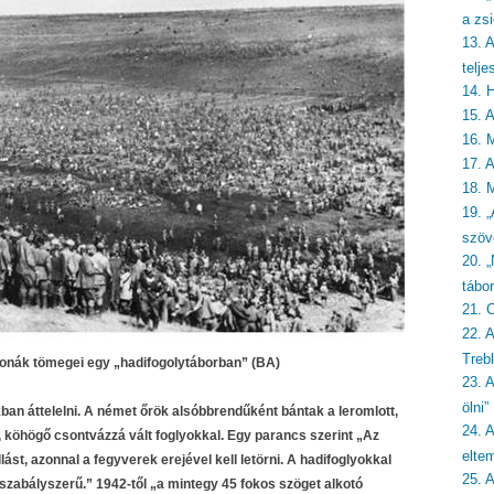
a zsi
13. 
telje
14. 
15. 
16. 
17. 
18. 
19. „
szöv
20. 
tábo
21. 
22. 
Treb
tonák tömegei egy „hadifogolytáborban” (BA)
23. 
ölni”
akban áttelelni. A német őrök alsóbbrendűként bántak a leromlott,
24. A
lő, köhögő csontvázzá vált foglyokkal. Egy parancs szerint „Az
eltem
ást, azonnal a fegyverek erejével kell letörni. A hadifoglyokkal
25. 
zabályszerű.” 1942-től „a mintegy 45 fokos szöget alkotó