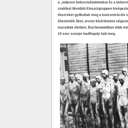
a „teljesen bolsevizálodottakat és a bolsev
zsidókat likvidáló Einsatzgruppen kivégezt
tízezreket gyilkoltak meg a koncentrációs t
éheztették őket, orvosi kísérleteket végezt
maradtak életben. Buchenwaldban több min
10 ezer szovjet hadifogoly halt meg.