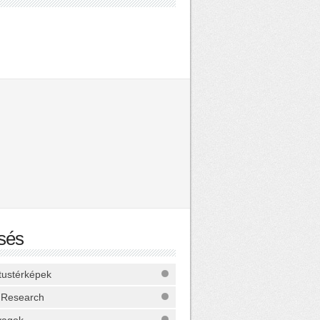
sés
ktustérképek
 Research