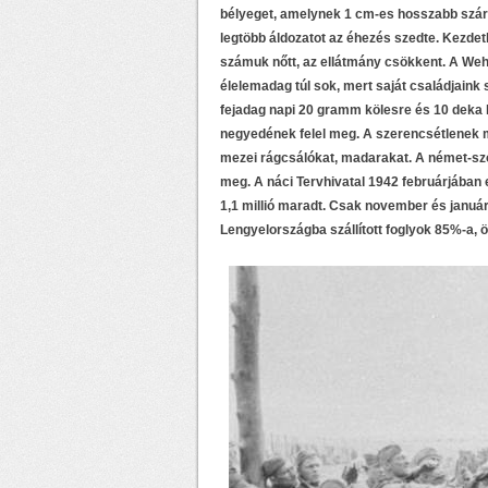
bélyeget, amelynek 1 cm-es hosszabb szára f
legtöbb áldozatot az éhezés szedte. Kezdet
számuk nőtt, az ellátmány csökkent. A Wehr
élelemadag túl sok, mert saját családjaink 
fejadag napi 20 gramm kölesre és 10 deka 
negyedének felel meg. A szerencsétlenek meg
mezei rágcsálókat, madarakat. A német-szo
meg. A náci Tervhivatal 1942 februárjában ez
1,1 millió maradt. Csak november és január
Lengyelországba szállított foglyok 85%-a, ö