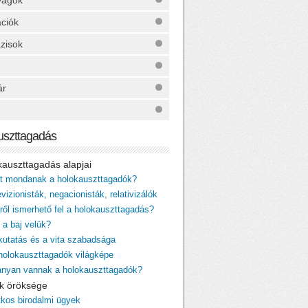
yagok
ációk
zisok
ár
uszttagadás
okauszttagadás alapjai
it mondanak a holokauszttagadók?
vizionisták, negacionisták, relativizálók
iről ismerhető fel a holokauszttagadás?
 a baj velük?
 kutatás és a vita szabadsága
 holokauszttagadók világképe
ányan vannak a holokauszttagadók?
cik öröksége
itkos birodalmi ügyek