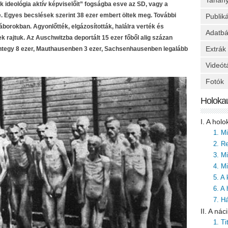
Tanan
ik ideológia aktív képviselőit” fogságba esve az SD, vagy a
e. Egyes becslések szerint 38 ezer embert öltek meg. További
Publik
áborokban. Agyonlőtték, elgázosították, halálra verték és
Adatbá
ek rajtuk. Az Auschwitzba deportált 15 ezer főből alig százan
Extrák
tegy 8 ezer, Mauthausenben 3 ezer, Sachsenhausenben legalább
Videót
Fotók
Holoka
I. A hol
1. M
2. Re
3. M
4. Mi
5. A
6. A
7. H
II. A ná
1. T