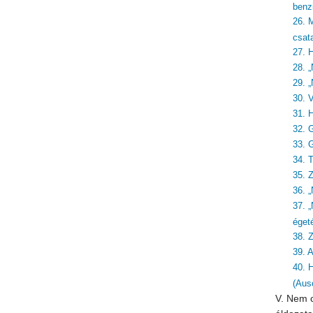
benzi
26. 
csat
27. 
28. „
29. „
30. 
31. 
32. 
33. 
34. 
35. 
36. 
37. 
éget
38. Z
39. 
40. 
(Aus
V. Nem c