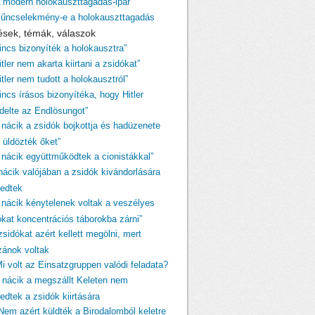
A modern holokauszttagadás-ipar
Bűncselekmény-e a holokauszttagadás
ések, témák, válaszok
Nincs bizonyíték a holokausztra”
itler nem akarta kiirtani a zsidókat”
itler nem tudott a holokausztról”
incs írásos bizonyítéka, hogy Hitler
ndelte az Endlösungot”
A nácik a zsidók bojkottja és hadüzenete
 üldözték őket”
A nácik együttműködtek a cionistákkal”
 nácik valójában a zsidók kivándorlására
kedtek
A nácik kénytelenek voltak a veszélyes
ókat koncentrációs táborokba zárni”
zsidókat azért kellett megölni, mert
izánok voltak
Mi volt az Einsatzgruppen valódi feladata?
A nácik a megszállt Keleten nem
edtek a zsidók kiirtására
„Nem azért küldték a Birodalomból keletre