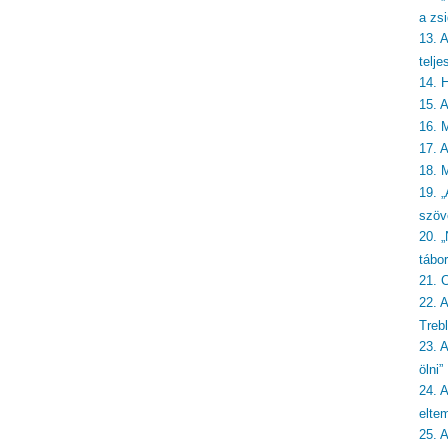
a zsi
13. 
telje
14. 
15. 
16. 
17. 
18. 
19. „
szöv
20. 
tábo
21. 
22. 
Treb
23. 
ölni”
24. A
eltem
25. 