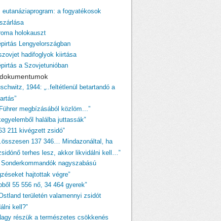
z eutanáziaprogram: a fogyatékosok
szárlása
 roma holokauszt
épirtás Lengyelországban
szovjet hadifoglyok kiirtása
épirtás a Szovjetunióban
i dokumentumok
schwitz, 1944: „..feltétlenül betartandó a
tartás”
 Führer megbízásából közlöm…”
egyelemből halálba juttassák”
63 211 kivégzett zsidó”
…összesen 137 346… Mindazonáltal, ha
sidónő terhes lesz, akkor likvidálni kell…”
A Sonderkommandók nagyszabású
gzéseket hajtottak végre”
ebből 55 556 nő, 34 464 gyerek”
„Ostland területén valamennyi zsidót
dálni kell?”
Nagy részük a természetes csökkenés