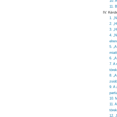
10. 
11. 
IV. Kérd
1. „
2. „H
3. „H
4. „N
elre
5. „
miatt
6. „
7. A
töre
8. „
zsid
9. A 
part
10. 
11. 
törek
12. 