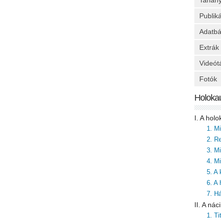
Tanan
Publik
Adatbá
Extrák
Videót
Fotók
Holoka
I. A hol
1. M
2. Re
3. M
4. Mi
5. A
6. A
7. H
II. A ná
1. T