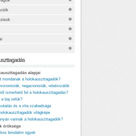
yagok
ációk
zisok
ár
uszttagadás
okauszttagadás alapjai
it mondanak a holokauszttagadók?
vizionisták, negacionisták, relativizálók
iről ismerhető fel a holokauszttagadás?
 a baj velük?
 kutatás és a vita szabadsága
 holokauszttagadók világképe
ányan vannak a holokauszttagadók?
cik öröksége
itkos birodalmi ügyek