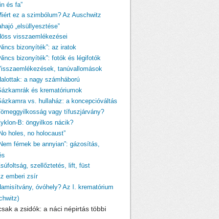
n és fa”
Miért ez a szimbólum? Az Auschwitz
ahajó „elsüllyesztése”
Höss visszaemlékezései
Nincs bizonyíték”: az iratok
Nincs bizonyíték”: fotók és légifotók
Visszaemlékezések, tanúvallomások
Halottak: a nagy számháború
Gázkamrák és krematóriumok
Gázkamra vs. hullaház: a koncepcióváltás
Tömeggyilkosság vagy tífuszjárvány?
Zyklon-B: öngyilkos nácik?
„No holes, no holocaust”
„Nem férnek be annyian”: gázosítás,
és
súfoltság, szellőztetés, lift, füst
Az emberi zsír
Hamisítvány, óvóhely? Az I. krematórium
chwitz)
sak a zsidók: a náci népirtás többi