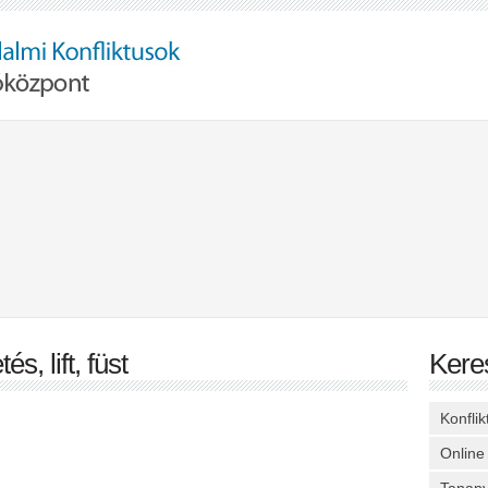
s, lift, füst
Kere
Konfli
Online