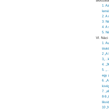
áldozata
1. A
lemé
2. A
3. N
4. A 
5. N
VI. Nác
1. Au
titok
2 „A
3„…k
4. „3
5. „
egy z
6. „
kivé
7. „
8-9.
likvi
10 „