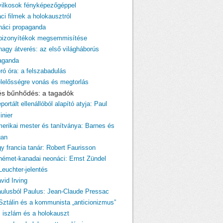
yilkosok fényképezőgéppel
ci filmek a holokausztról
 náci propaganda
 bizonyítékok megsemmisítése
 nagy átverés: az első világháborús
aganda
ró óra: a felszabadulás
elelősségre vonás és megtorlás
 és bűnhődés: a tagadók
portált ellenállóból alapító atyja: Paul
inier
merikai mester és tanítványa: Barnes és
gan
gy francia tanár: Robert Faurisson
 német-kanadai neonáci: Ernst Zündel
Leuchter-jelentés
vid Irving
aulusból Paulus: Jean-Claude Pressac
 Sztálin és a kommunista „anticionizmus”
z iszlám és a holokauszt