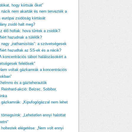
dókat, hogy kiirtsák őket”
A nácik nem akarták és nem tervezték a
s európai zsidóság kiirtását
Hány zsidó halt meg?
Az élő holtak: hova tűntek a zsidók?
Miért hazudnak a túlélők?
A nagy „irathamisítás”: a szövetségesek
Miért hazudtak az SS-ek és a nácik?
A koncentrációs tábori halálozásokért a
etségesek felelősek”
„Nem voltak gázkamrák a koncentrációs
rokban”
Chelmno és a gázteherautók
A Reinhard-akció: Belzec, Sobibor,
linka
A gázkamrák: „Kipufogógázzal nem lehet
 tömegsírok: „Lehetetlen ennyi halottat
etni”
A holtestek elégetése: „Nem volt ennyi