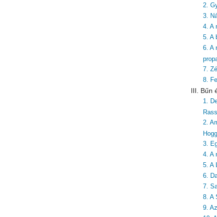
2. G
3. Ná
4. A
5. A
6. A
prop
7. Zé
8. F
III. Bűn
1. De
Rass
2. A
Hog
3. E
4. A
5. A 
6. Da
7. S
8. A
9. A