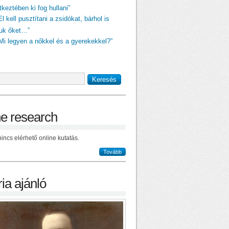
keztében ki fog hullani”
El kell pusztítani a zsidókat, bárhol is
juk őket…”
„Mi legyen a nőkkel és a gyerekekkel?”
ne research
incs elérhető online kutatás.
Tovább
ia ajánló