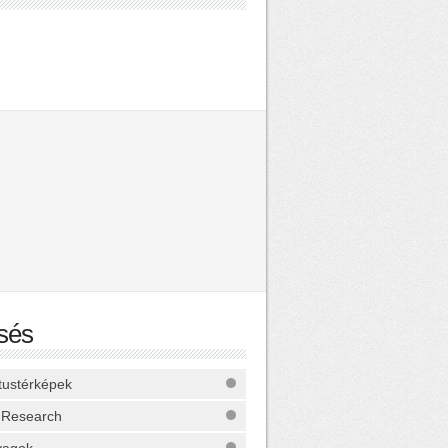
sés
ktustérképek
 Research