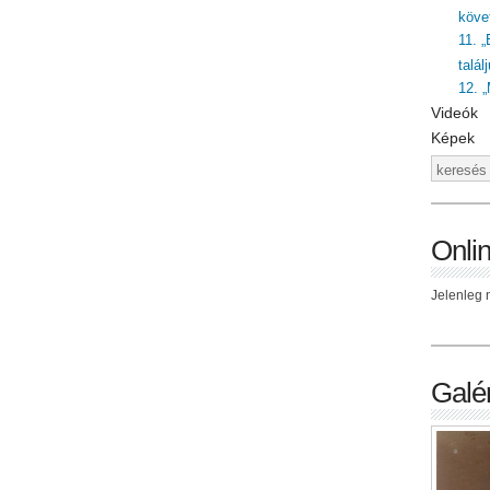
követ
11. „
talál
12. 
Videók
Képek
Onli
Jelenleg n
Galér