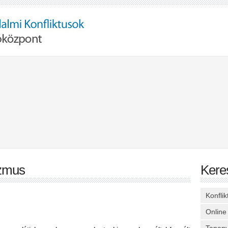
izmus
Kere
Konfli
Online