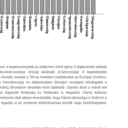
 a legalacsonyabb az etatizmus iránti igény. A legkevésbé etatista
-kelet-európai ország található (Csehország). A legetatistább
 követik, melyek a ’80-as években csatlakoztak az Európai Unióhoz,
ó Horvátország. Az etatizmusban élenjáró országok mindegyike a
roling Birodalom területén kívül található. Dánián kívül a másik két
az Egyesült Királyság és Hollandia is megelőzi. Dánia különös
ól, melynek okát abban kereshetjük, hogy Dánia lakossága a Svéd és a
ogadja el az emberek életszínvonala közötti nagy különbségeket,