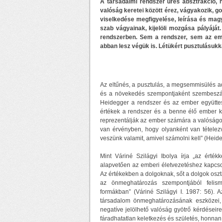
A társadalmi rendszer üres absztrakció, 
valóság keretei között érez, vágyakozik, 
viselkedése megfigyelése, leírása és mag
szab vágyainak, kijelöli mozgása pályájá
rendszerben. Sem a rendszer, sem az emb
abban lesz végük is. Létükért pusztulásukka
Az eltűnés, a pusztulás, a megsemmisülés a
és a növekedés szempontjaként szembeszáll
Heidegger a rendszer és az ember együtte
értékek a rendszer és a benne élő ember kö
reprezentálják az ember számára a valóságot. 
van érvényben, hogy olyanként van tételezve
veszünk valamit, amivel számolni kell” (Heid
Mint Váriné Szilágyi Ibolya írja „az érté
alapvetően az emberi életvezetéshez kapcs
Az értékekben a dolgoknak, sőt a dolgok oszt
az önmeghatározás szempontjából felis
formákban” (Váriné Szilágyi I. 1987: 56). 
társadalom önmeghatározásának eszközei,
negatíve jelölhető valóság gyötrő kérdéseir
fáradhatatlan keletkezés és születés, honnan