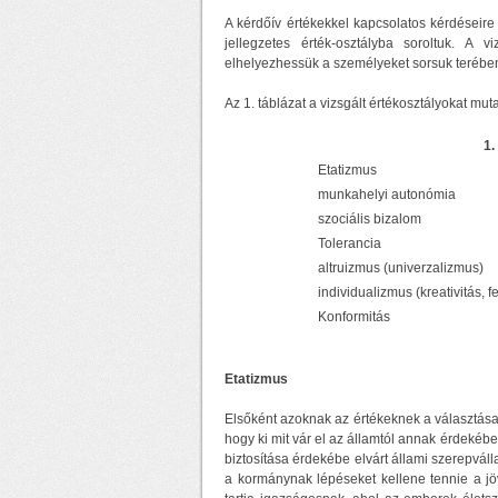
A kérdőív értékekkel kapcsolatos kérdéseire 
jellegzetes érték-osztályba soroltuk. A 
elhelyezhessük a személyeket sorsuk terében
Az 1. táblázat a vizsgált értékosztályokat m
1.
Etatizmus
munkahelyi autonómia
szociális bizalom
Tolerancia
altruizmus (univerzalizmus)
individualizmus (kreativitás, 
Konformitás
Etatizmus
Elsőként azoknak az értékeknek a választás
hogy ki mit vár el az államtól annak érdeké
biztosítása érdekébe elvárt állami szerepvál
a kormánynak lépéseket kellene tennie a j