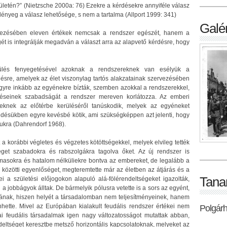
ületén?” (Nietzsche 2000a: 76) Ezekre a kérdésekre annyiféle válasz
lényeg a válasz lehetősége, s nem a tartalma (Allport 1999: 341)
Galér
étezésében eleven értékek nemcsak a rendszer egészét, hanem a
 is integrálják megadván a választ arra az alapvető kérdésre, hogy
ülés fenyegetésével azoknak a rendszereknek van esélyük a
sre, amelyek az élet viszonylag tartós alakzatainak szervezésében
gyre inkább az egyénekre bízták, szemben azokkal a rendszerekkel,
éseinek szabadságát a rendszer mereven korlátozza. Az emberi
eknek az előtérbe kerüléséről tanúskodik, melyek az egyéneket
ésükben egyre kevésbé kötik, ami szükségképpen azt jelenti, hogy
kra (Dahrendorf 1968).
 a korábbi végletes és végzetes kötöttségekkel, melyek elvileg tették
éget szabadokra és rabszolgákra tagolva őket. Az új rendszer is
almasokra és hatalom nélküliekre bontva az embereket, de legalább a
a közötti egyenlőséget, megteremtette már az életben az átjárás és a
Tana
ei a születési előjogokon alapuló alá-fölérendeltségeket igazolták,
a jobbágyok álltak. De bármelyik pólusra vetette is a sors az egyént,
ának, hiszen helyét a társadalomban nem teljesítményeinek, hanem
nhette. Mivel az Európában kialakult feudális rendszer értékei nem
Polgár
i feudális társadalmak igen nagy változatosságot mutattak abban,
deltséget keresztbe metsző horizontális kapcsolatoknak, melyeket az