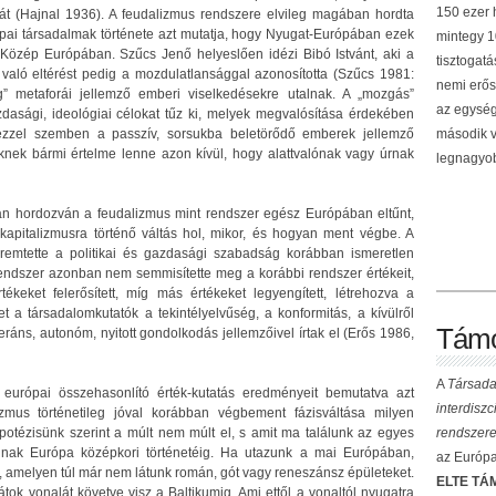
150 ezer h
át (Hajnal 1936). A feudalizmus rendszere elvileg magában hordta
pai társadalmak története azt mutatja, hogy Nyugat-Európában ezek
mintegy 10
s Közép Európában. Szűcs Jenő helyeslően idézi Bibó Istvánt, aki a
tisztogat
 való eltérést pedig a mozdulatlansággal azonosította (Szűcs 1981:
nemi erős
” metaforái jellemző emberi viselkedésekre utalnak. A „mozgás”
az egység
zdasági, ideológiai célokat tűz ki, melyek megvalósítása érdekében
ezzel szemben a passzív, sorsukba beletörődő emberek jellemző
második v
üknek bármi értelme lenne azon kívül, hogy alattvalónak vagy úrnak
legnagyob
n hordozván a feudalizmus mint rendszer egész Európában eltűnt,
kapitalizmusra történő váltás hol, mikor, és hogyan ment végbe. A
remtette a politikai és gazdasági szabadság korábban ismeretlen
 rendszer azonban nem semmisítette meg a korábbi rendszer értékeit,
keket felerősített, míg más értékeket legyengített, létrehozva a
t a társadalomkutatók a tekintélyelvűség, a konformitás, a kívülről
Támo
leráns, autonóm, nyitott gondolkodás jellemzőivel írtak el (Erős 1986,
A
Társada
urópai összehasonlító érték-kutatás eredményeit bemutatva azt
interdisz
zmus történetileg jóval korábban végbement fázisváltása milyen
potézisünk szerint a múlt nem múlt el, s amit ma találunk az egyes
rendszere
nak Európa középkori történetéig. Ha utazunk a mai Európában,
az Európai
, amelyen túl már nem látunk román, gót vagy reneszánsz épületeket.
ELTE TÁM
átok vonalát követve visz a Baltikumig. Ami ettől a vonaltól nyugatra