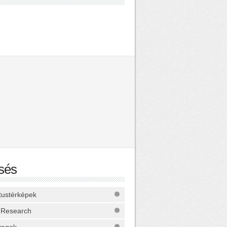
sés
ktustérképek
 Research