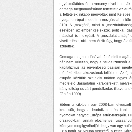
együttműködés és a verseny elvei hatották 
önmaga meghaladásának feltételeit. Az euró
a feltételek inkább megvoltak mint Kelet-é
nyugat-európai modellt a mozgással, a tőle
319). A „mozgás”, mind a „mozdulatlanság
esetében az ember cselekszik, politikai, ga
másokat is mozgósít. A „mozdulatlanság” 
viselkedése, akik nem érzik úgy, hogy élet
születtek.
Önmaga meghaladásával, feltételeit magába
bár nem véletlen, hogy a feudalizmusról a 
kapitalizmus az egyenlőség bázisán megte
mértékű kibontakozásának feltételeit. Az új
csupán közülük szelektív módon egyes érté
megfelelő „társadalmi karaktereket”, melyeke
irányítottság és zárt gondolkodás illetve a to
Fábián 1999).
Ebben a cikkben egy 2008-ban elvégzett e
keressük, hogy a feudalizmus és kapitali
nyomokat hagyott Európa érték-térképén. Hi
országokban, annak előzményei visszanyúl
könnyen megfigyelhetjük, hogy van egy határ
Ez a határ az Alduna vidékétől a keleti Kárp