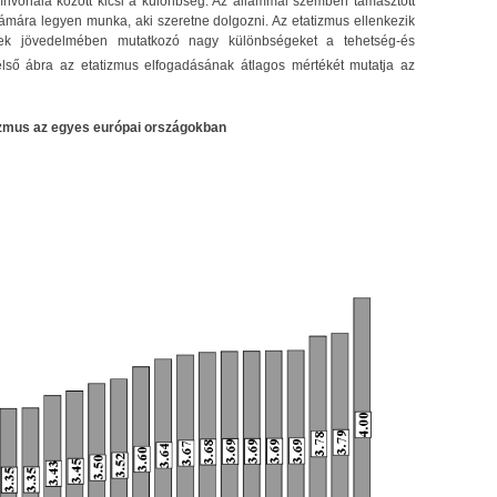
zínvonala között kicsi a különbség. Az állammal szemben támasztott
ámára legyen munka, aki szeretne dolgozni. Az etatizmus ellenkezik
rek jövedelmében mutatkozó nagy különbségeket a tehetség-és
lső ábra az etatizmus elfogadásának átlagos mértékét mutatja az
tizmus az egyes európai országokban