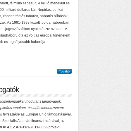
alott, félmillió sebesült, 4 millió menekült és
0 milliárd dolláros kár. Népirtás, etnikai
ás, koncentrációs táborok, háborús bűnösök,
zak. Az 1991-1999 közötti polgárháborúban
es jugoszláv állam nyolc részre szakadt. A
ilágháború óta ez volt az európai történelem
b és legsúlyosabb háborúja.
Tovább
gatók
lominformatika: moduláris tananyagok,
ciplináris tartalom- és tudásmenedzsment
k fejlesztése
az Európai Unió támogatásával,
 Szociális Alap társfinanszírozásával, az
OP 4.1.2.A/1-11/1-2011-0056
projekt