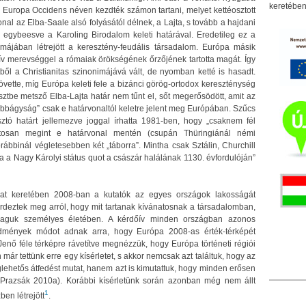
keretében
n Europa Occidens néven kezdték számon tartani, melyet kettéosztott
nal az Elba-Saale alsó folyásától délnek, a Lajta, s tovább a hajdani
egybeesve a Karoling Birodalom keleti határával. Eredetileg ez a
rmájában létrejött a keresztény-feudális társadalom. Európa másik
ív merevséggel a rómaiak örökségének őrzőjének tartotta magát. Így
tből a Christianitas szinonimájává vált, de nyomban ketté is hasadt.
követte, míg Európa keleti fele a bizánci görög-ortodox kereszténység
esztbe metsző Elba-Lajta határ nem tűnt el, sőt megerősödött, amit az
jobbágyság” csak e határvonaltól keletre jelent meg Európában. Szűcs
tó határt jellemezve joggal írhatta 1981-ben, hogy „csaknem fél
ntosan megint e határvonal mentén (csupán Thüringiánál némi
bbinál végletesebben két „táborra”. Mintha csak Sztálin, Churchill
a Nagy Károlyi státus quot a császár halálának 1130. évfordulóján”
zat keretében 2008-ban a kutatók az egyes országok lakosságát
rdeztek meg arról, hogy mit tartanak kívánatosnak a társadalomban,
 maguk személyes életében. A kérdőív minden országban azonos
edmények módot adnak arra, hogy Európa 2008-as érték-térképét
enő féle térképre rávetítve megnézzük, hogy Európa történeti régiói
r tettünk erre egy kísérletet, s akkor nemcsak azt találtuk, hogy az
eglehetős átfedést mutat, hanem azt is kimutattuk, hogy minden erősen
, Prazsák 2010a). Korábbi kísérletünk során azonban még nem állt
1
ben létrejött
.