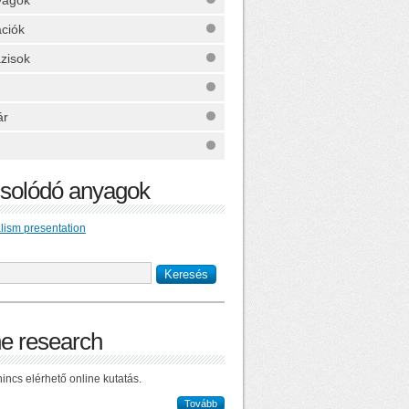
yagok
ációk
zisok
ár
solódó anyagok
lism presentation
ne research
incs elérhető online kutatás.
Tovább