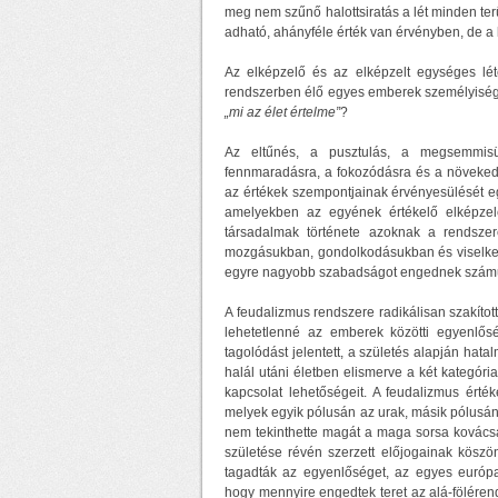
meg nem szűnő halottsiratás a lét minden ter
adható, ahányféle érték van érvényben, de a 
Az elképzelő és az elképzelt egységes l
rendszerben élő egyes emberek személyiségét
„mi az élet értelme”
?
Az eltűnés, a pusztulás, a megsemmis
fennmaradásra, a fokozódásra és a növekedé
az értékek szempontjainak érvényesülését e
amelyekben az egyének értékelő elképzel
társadalmak története azoknak a rendszer
mozgásukban, gondolkodásukban és viselked
egyre nagyobb szabadságot engednek számu
A feudalizmus rendszere radikálisan szakított
lehetetlenné az emberek közötti egyenlős
tagolódást jelentett, a születés alapján hat
halál utáni életben elismerve a két kategóri
kapcsolat lehetőségeit. A feudalizmus érték
melyek egyik pólusán az urak, másik pólusán 
nem tekinthette magát a maga sorsa kovács
születése révén szerzett előjogainak köszö
tagadták az egyenlőséget, az egyes európa
hogy mennyire engedtek teret az alá-föléren