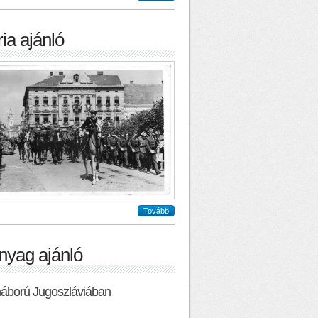
ia ajánló
Tovább
nyag ajánló
háború Jugoszláviában