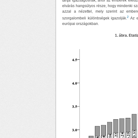
tartja igazságosnak, ahol az emberek élets
elvárás hangsúlyos része, hogy mindenki sz
azzal a nézettel, mely szerint az embe
2
szorgalombeli különbségek igazolják.
Az e
európai országokban.
1. ábra. Eta