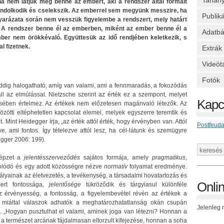
Tanan
ha nem látjuk meg benne az embert, aki a rendszer által formált
gondolkodik és cselekszik. Az emberrel sem megyünk messzire, ha
Publik
yarázata során nem vesszük figyelembe a rendszert, mely határt
t. A rendszer benne él az emberben, miként az ember benne él a
Adatbá
er nem örökkévaló. Együttesük az idő rendjében keletkezik, s
l fizetnek.
Extrák
Videót
Fotók
ddig halogatható, amíg van valami, ami a fennmaradás, a fokozódás
 az elmúlással. Nietzsche szerint az érték ez a szempont, melyet
Kapc
sében értelmez. Az értékek nem előzetesen magánvaló létezők. Az
zötti eltéphetetlen kapcsolat elemei, melyek egyszerre teremtik és
Mint Heidegger írja, „az érték attól érték, hogy érvényben van. Attól
Postfeuda
, ami fontos. Így tételezve attól lesz, ha cél-látunk és szemügyre
egger 2006: 199).
kképzet a
jelentésszerveződés
sajátos formája, amely
pragmatikus
,
olódó és egy adott közösségre nézve
normatív
folyamat eredménye.
ályainak az életvezetés, a tevékenység, a társadalmi hovatartozás és
Onli
mert fontossága,
jelentősége
tükröződik és tárgyiasul különféle
Az érvényesség, a fontosság, a figyelembevétel révén az értékek a
 miáltal válaszok adhatók a meghatározhatatlanság okán csupán
Jelenleg n
e. „Hogyan pusztulhat el valami, aminek joga van létezni? Honnan a
 a természet arcának fájdalmasan eltorzult kifejezése, honnan a soha