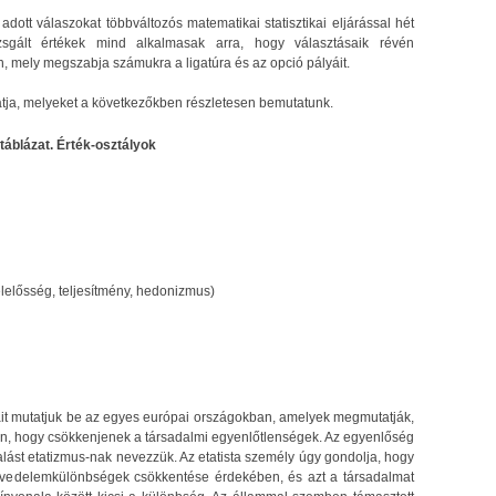
adott válaszokat többváltozós matematikai statisztikai eljárással hét
vizsgált értékek mind alkalmasak arra, hogy választásaik révén
, mely megszabja számukra a ligatúra és az opció pályáit.
utatja, melyeket a következőkben részletesen bemutatunk.
 táblázat. Érték-osztályok
felelősség, teljesítmény, hedonizmus)
ait mutatjuk be az egyes európai országokban, amelyek megmutatják,
ben, hogy csökkenjenek a társadalmi egyenlőtlenségek. Az egyenlőség
lalást etatizmus-nak nevezzük. Az etatista személy úgy gondolja, hogy
övedelemkülönbségek csökkentése érdekében, és azt a társadalmat