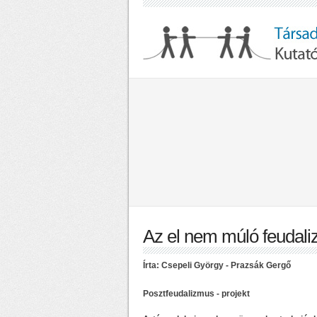
Az el nem múló feudal
Írta: Csepeli György - Prazsák Gergő
Posztfeudalizmus - projekt