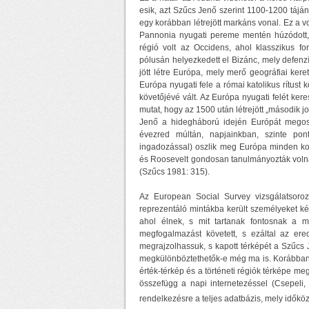
esik, azt Szűcs Jenő szerint 1100-1200 tájá
egy korábban létrejött markáns vonal. Ez a vo
Pannonia nyugati pereme mentén húzódott, 
régió volt az Occidens, ahol klasszikus fo
pólusán helyezkedett el Bizánc, mely defenz
jött létre Európa, mely merő geográfiai kere
Európa nyugati fele a római katolikus rítust 
követőjévé vált. Az Európa nyugati felét ker
mutat, hogy az 1500 után létrejött „második 
Jenő a hidegháború idején Európát megosz
évezred múltán, napjainkban, szinte po
ingadozással) oszlik meg Európa minden korá
és Roosevelt gondosan tanulmányozták volna 
(Szűcs 1981: 315).
Az European Social Survey vizsgálatsoro
reprezentáló mintákba került személyeket ké
ahol élnek, s mit tartanak fontosnak a
megfogalmazást követett, s ezáltal az er
megrajzolhassuk, s kapott térképét a Szűcs J
megkülönböztethetők-e még ma is. Korábban má
érték-térkép és a történeti régiók térképe m
összefügg a napi internetezéssel (Csepeli
rendelkezésre a teljes adatbázis, mely időköz