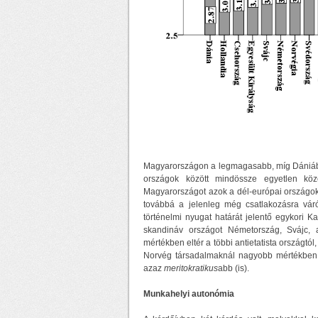
Magyarországon a legmagasabb, míg Dániában
országok között mindössze egyetlen közép
Magyarországot azok a dél-európai országok
továbbá a jelenleg még csatlakozásra vár
történelmi nyugat határát jelentő egykori Ka
skandináv országot Németország, Svájc, 
mértékben eltér a többi antietatista országt
Norvég társadalmaknál nagyobb mértékben f
azaz
meritokratikus
abb (is).
Munkahelyi autonómia