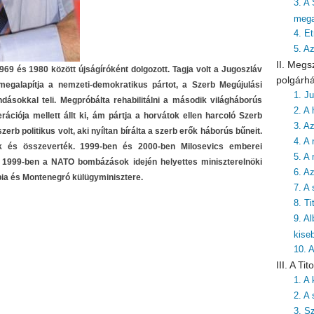
3. A
mega
4. Et
5. A
II. Megs
1969 és 1980 között újságíróként dolgozott. Tagja volt a Jugoszláv
polgárh
galapítja a nemzeti-demokratikus pártot, a Szerb Megújulási
1. J
ndásokkal teli. Megpróbálta rehabilitálni a második világháborús
2. A 
ációja mellett állt ki, ám pártja a horvátok ellen harcoló Szerb
3. A
zerb politikus volt, aki nyíltan bírálta a szerb erők háborús bűneit.
4. A 
ták és összeverték. 1999-ben és 2000-ben Milosevics emberei
5. A
e. 1999-ben a NATO bombázások idején helyettes miniszterelnöki
6. A
rbia és Montenegró külügyminisztere.
7. A
8. T
9. A
kise
10. 
III. A T
1. A
2. A 
3. S