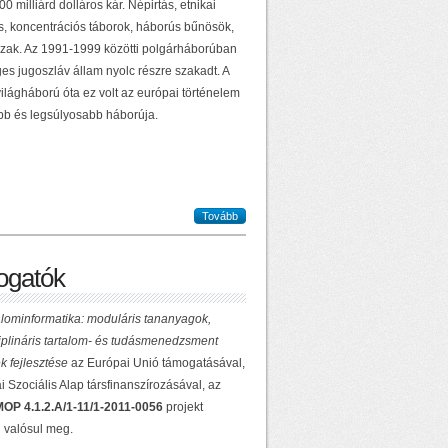
0 milliárd dolláros kár. Népirtás, etnikai
ás, koncentrációs táborok, háborús bűnösök,
zak. Az 1991-1999 közötti polgárháborúban
es jugoszláv állam nyolc részre szakadt. A
ilágháború óta ez volt az európai történelem
b és legsúlyosabb háborúja.
Tovább
gatók
lominformatika: moduláris tananyagok,
ciplináris tartalom- és tudásmenedzsment
k fejlesztése
az Európai Unió támogatásával,
 Szociális Alap társfinanszírozásával, az
OP 4.1.2.A/1-11/1-2011-0056
projekt
 valósul meg.