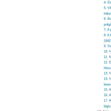
4. E
5. Vi
hábo
6. Bo
polg
7. A
8. A
1992
9. S
10. 
11. 
12. 
Herc
13. 
14. 
beav
15. 
16. 
17. 
légi