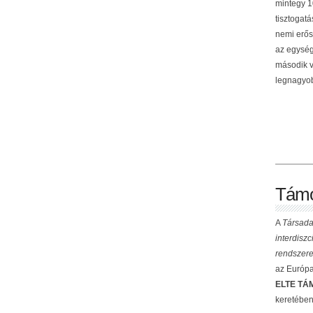
mintegy 10
tisztogat
nemi erős
az egység
második v
legnagyob
Támo
A
Társada
interdisz
rendszere
az Európai
ELTE TÁM
keretében