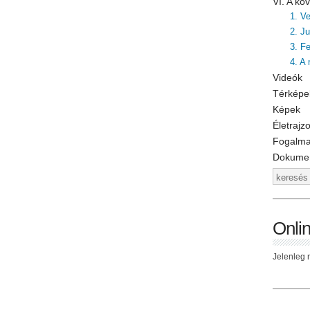
VI. A k
1. V
2. J
3. F
4. A
Videók
Térképe
Képek
Életrajz
Fogalm
Dokume
Onli
Jelenleg n