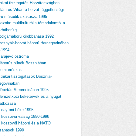
tnikai tisztogatás Horvátországban
llám és Vihar: a horvát függetlenségi
rú második szakasza 1995
sznia: multikulturális társadalomtól a
árháborúig
 polgárháború kirobbanása 1992
 bosnyák-horvát háború Hercegovinában
-1994
zarajevó ostroma
Háborús bűnök Boszniában
Nemi erőszak
Etnikai tisztogatások Bosznia-
egovinában
Népirtás Srebrenicában 1995
Nemzetközi béketervek és a nyugat
atkozása
A daytoni béke 1995
A koszovói válság 1990-1998
A koszovói háború és a NATO
csapások 1999