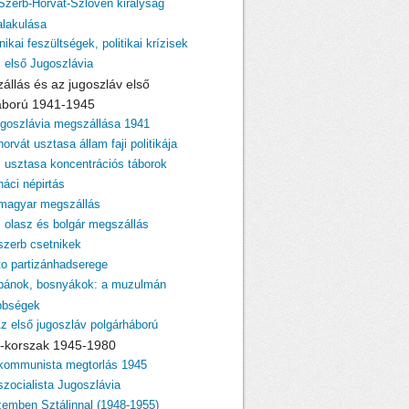
 Szerb-Horvát-Szlovén királyság
lakulása
nikai feszültségek, politikai krízisek
z első Jugoszlávia
zállás és az jugoszláv első
áború 1941-1945
ugoszlávia megszállása 1941
horvát usztasa állam faji politikája
z usztasa koncentrációs táborok
náci népirtás
 magyar megszállás
z olasz és bolgár megszállás
 szerb csetnikek
ito partizánhadserege
lbánok, bosnyákok: a muzulmán
bbségek
Az első jugoszláv polgárháború
ito-korszak 1945-1980
 kommunista megtorlás 1945
szocialista Jugoszlávia
zemben Sztálinnal (1948-1955)