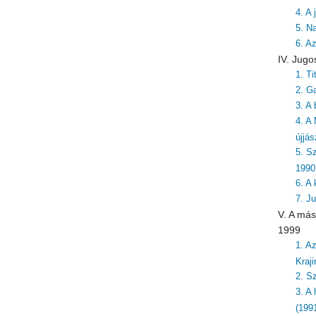
4. A
5. N
6. A
IV. Jugo
1. T
2. G
3. A 
4. A
újjá
5. S
1990
6. A
7. J
V. A más
1999
1. A
Kraj
2. S
3. A
(199