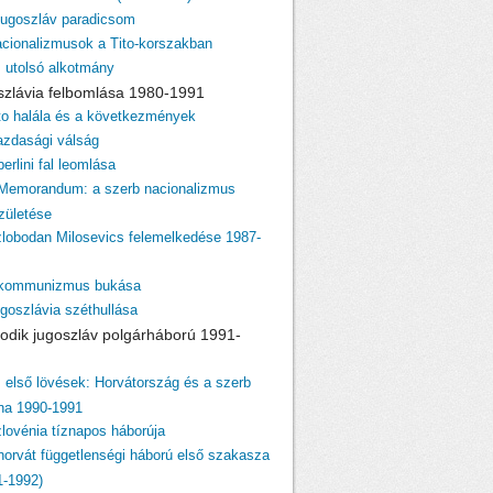
 jugoszláv paradicsom
acionalizmusok a Tito-korszakban
z utolsó alkotmány
szlávia felbomlása 1980-1991
ito halála és a következmények
azdasági válság
berlini fal leomlása
 Memorandum: a szerb nacionalizmus
születése
zlobodan Milosevics felemelkedése 1987-
 kommunizmus bukása
ugoszlávia széthullása
odik jugoszláv polgárháború 1991-
z első lövések: Horvátország és a szerb
ina 1990-1991
zlovénia tíznapos háborúja
 horvát függetlenségi háború első szakasza
1-1992)