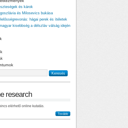
övetkezmények
eszteségek és károk
ugoszlávia és Milosevics bukása
elelősségrevonás: hágai perek és ítéletek
 magyar kisebbség a délszláv válság idején
k
ok
ak
ntumok
ne research
incs elérhető online kutatás.
Tovább