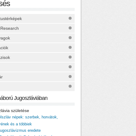
sés
ktustérképek
 Research
yagok
ációk
zisok
ár
háború Jugoszláviában
zlávia születése
élszláv népek: szerbek, horvátok,
vének és a többiek
 jugoszlávizmus eredete