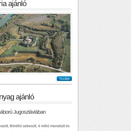
ia ajánló
Tovább
nyag ajánló
háború Jugoszláviában
alott, félmillió sebesült, 4 millió menekült és