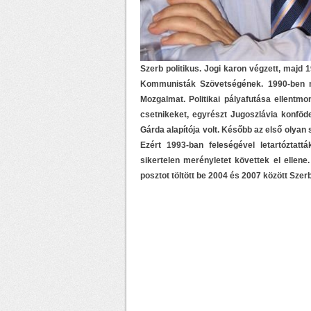
Szerb politikus. Jogi karon végzett, majd 
Kommunisták Szövetségének. 1990-ben me
Mozgalmat. Politikai pályafutása ellentmo
csetnikeket, egyrészt Jugoszlávia konföder
Gárda alapítója volt. Később az első olyan s
Ezért 1993-ban feleségével letartóztat
sikertelen merényletet követtek el ellen
posztot töltött be 2004 és 2007 között Sze