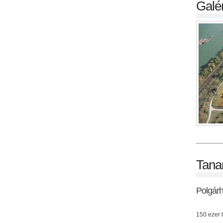
Galér
Tana
Polgár
150 ezer h