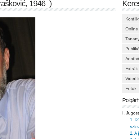
ašković, 1946–)
Kere
Konfli
Online
Tanan
Publik
Adatbá
Extrák
Videót
Fotók
Polgár
I. Jugos
1. D
szlo
2. A