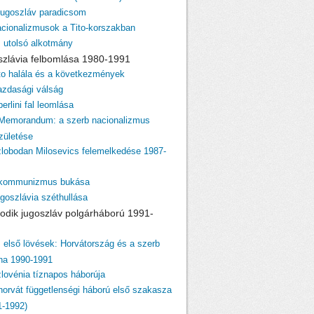
 jugoszláv paradicsom
acionalizmusok a Tito-korszakban
z utolsó alkotmány
szlávia felbomlása 1980-1991
ito halála és a következmények
azdasági válság
berlini fal leomlása
 Memorandum: a szerb nacionalizmus
születése
zlobodan Milosevics felemelkedése 1987-
 kommunizmus bukása
ugoszlávia széthullása
odik jugoszláv polgárháború 1991-
z első lövések: Horvátország és a szerb
ina 1990-1991
zlovénia tíznapos háborúja
 horvát függetlenségi háború első szakasza
1-1992)