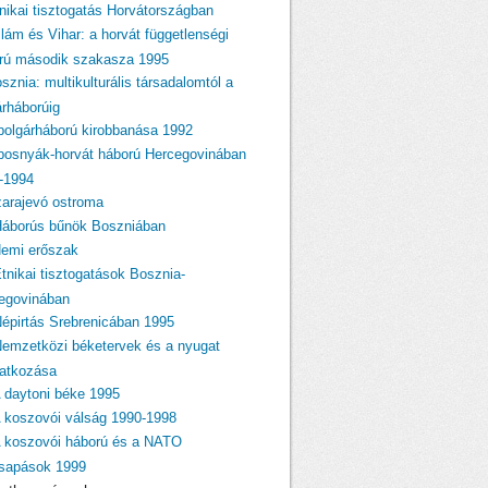
tnikai tisztogatás Horvátországban
llám és Vihar: a horvát függetlenségi
rú második szakasza 1995
sznia: multikulturális társadalomtól a
árháborúig
 polgárháború kirobbanása 1992
 bosnyák-horvát háború Hercegovinában
-1994
zarajevó ostroma
Háborús bűnök Boszniában
Nemi erőszak
Etnikai tisztogatások Bosznia-
egovinában
Népirtás Srebrenicában 1995
Nemzetközi béketervek és a nyugat
atkozása
A daytoni béke 1995
A koszovói válság 1990-1998
A koszovói háború és a NATO
csapások 1999