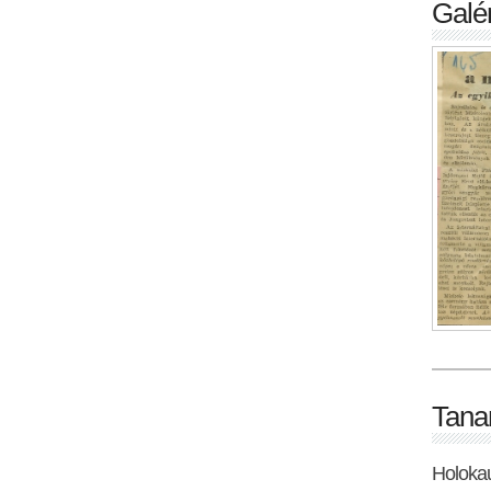
Galér
Tana
Holoka