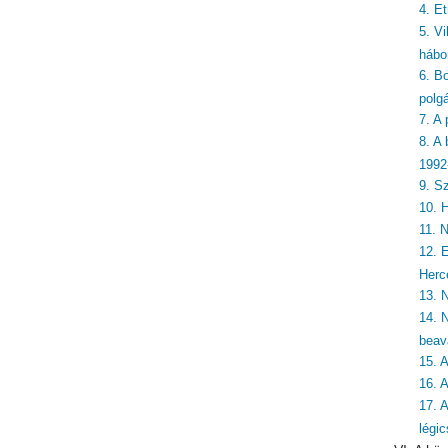
4. E
5. Vi
hábo
6. Bo
polg
7. A
8. A
1992
9. S
10. 
11. 
12. 
Herc
13. 
14. 
beav
15. 
16. 
17. 
légi