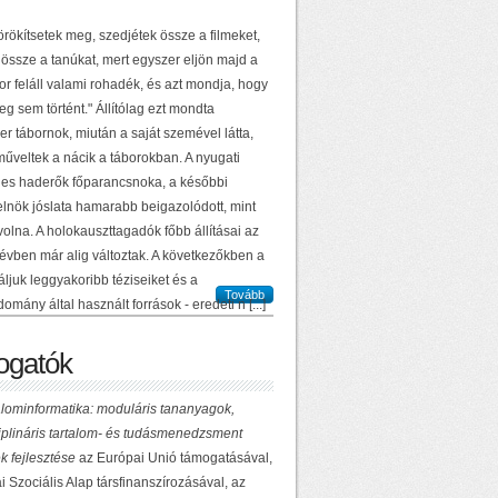
örökítsetek meg, szedjétek össze a filmeket,
 össze a tanúkat, mert egyszer eljön majd a
or feláll valami rohadék, és azt mondja, hogy
g sem történt." Állítólag ezt mondta
r tábornok, miután a saját szemével látta,
műveltek a nácik a táborokban. A nyugati
es haderők főparancsnoka, a későbbi
elnök jóslata hamarabb beigazolódott, mint
volna. A holokauszttagadók főbb állításai az
 évben már alig változtak. A következőkben a
ljuk leggyakoribb téziseiket és a
Tovább
domány által használt források - eredeti n [...]
gatók
lominformatika: moduláris tananyagok,
ciplináris tartalom- és tudásmenedzsment
k fejlesztése
az Európai Unió támogatásával,
 Szociális Alap társfinanszírozásával, az