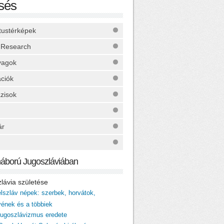
sés
ktustérképek
 Research
yagok
ációk
zisok
ár
háború Jugoszláviában
zlávia születése
élszláv népek: szerbek, horvátok,
vének és a többiek
 jugoszlávizmus eredete