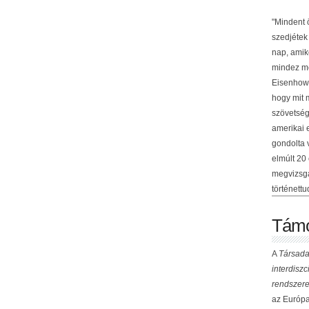
"Mindent 
szedjétek
nap, amik
mindez me
Eisenhowe
hogy mit 
szövetség
amerikai 
gondolta 
elmúlt 20
megvizsgá
történettu
Támo
A
Társada
interdisz
rendszere
az Európai