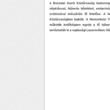
a Boszniai Szerb Köztársaság hadsere
népirtással, háborús bűnökkel, emberisé
srebrenicai mészárlás fő felelőse. A h
Köztársaságban bujkált. A Nemzetközi 
működik kellőképpen együtt a fő hábor
tartóztatták le a vajdasági Lazarevóban. Há