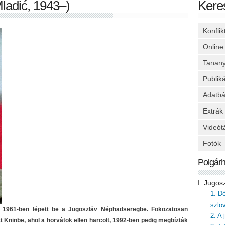
ladić, 1943–)
Kere
Konfli
Online
Tanan
Publik
Adatbá
Extrák
Videót
Fotók
Polgár
I. Jugos
1. D
szlo
. 1961-ben lépett be a Jugoszláv Néphadseregbe. Fokozatosan
2. A
tt Kninbe, ahol a horvátok ellen harcolt, 1992-ben pedig megbízták