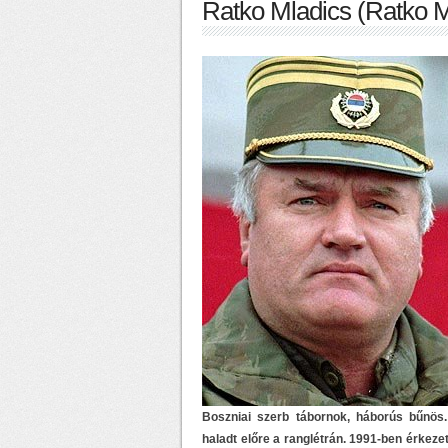
Ratko Mladics (Ratko M
Boszniai szerb tábornok, háborús bűnös
haladt előre a ranglétrán. 1991-ben érkeze