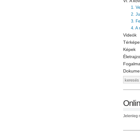
VI. A k
1. V
2. J
3. F
4. A
Videók
Térképe
Képek
Életrajz
Fogalm
Dokume
Onli
Jelenleg n