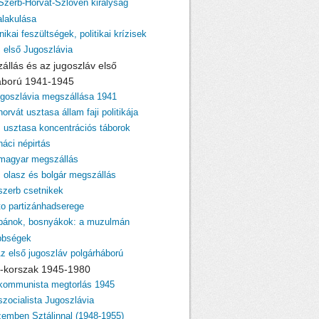
 Szerb-Horvát-Szlovén királyság
lakulása
nikai feszültségek, politikai krízisek
z első Jugoszlávia
zállás és az jugoszláv első
áború 1941-1945
ugoszlávia megszállása 1941
horvát usztasa állam faji politikája
z usztasa koncentrációs táborok
náci népirtás
 magyar megszállás
z olasz és bolgár megszállás
 szerb csetnikek
ito partizánhadserege
lbánok, bosnyákok: a muzulmán
bbségek
Az első jugoszláv polgárháború
ito-korszak 1945-1980
 kommunista megtorlás 1945
szocialista Jugoszlávia
zemben Sztálinnal (1948-1955)