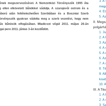
3. A
gének megszervezésével. A Nemzetközi Törvényszék 1995 óta
mega
g ellen elkövetett bűnökkel vádolja. A szarajevói ostrom és a
4. Et
áború után feltételezhetően Szerbiában és a Boszniai Szerb
5. A
Törvényszék gyakran vádolta meg a szerb vezetést, hogy nem
II. Megs
ús bűnösök elfogásában. Mladicsot végül 2011. május 26-án
polgárh
gai pere 2011. június 3-án kezdődött.
1. J
2. A 
3. A
4. A 
5. A
6. A
7. A
8. T
9. A
kise
10. 
III. A T
1. A
2. A 
3. S