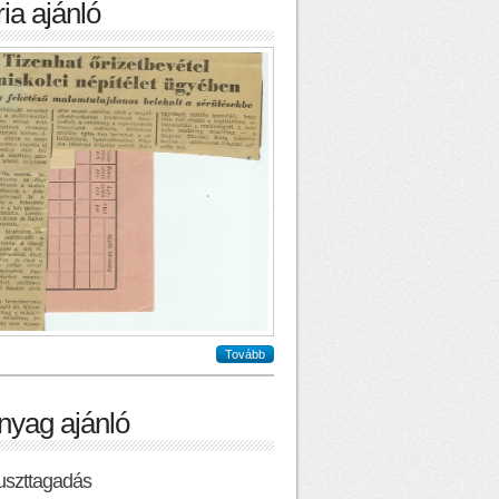
ia ajánló
Tovább
nyag ajánló
uszttagadás