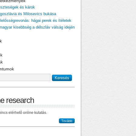
övetkezmények
eszteségek és károk
ugoszlávia és Milosevics bukása
elelősségrevonás: hágai perek és ítéletek
 magyar kisebbség a délszláv válság idején
k
ok
ak
ntumok
ne research
incs elérhető online kutatás.
Tovább