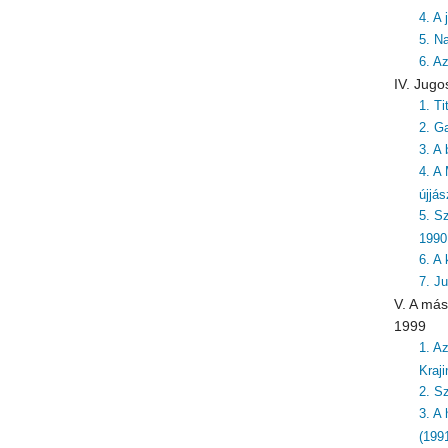
4. A
5. N
6. A
IV. Jugo
1. T
2. G
3. A 
4. A
újjá
5. S
1990
6. A
7. J
V. A más
1999
1. A
Kraj
2. S
3. A
(199