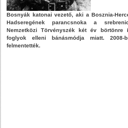
Bosnyák katonai vezető, aki a Bosznia-Her
Hadseregének parancsnoka a srebreni
Nemzetközi Törvényszék két év börtönre ít
foglyok elleni bánásmódja miatt. 2008
felmentették.