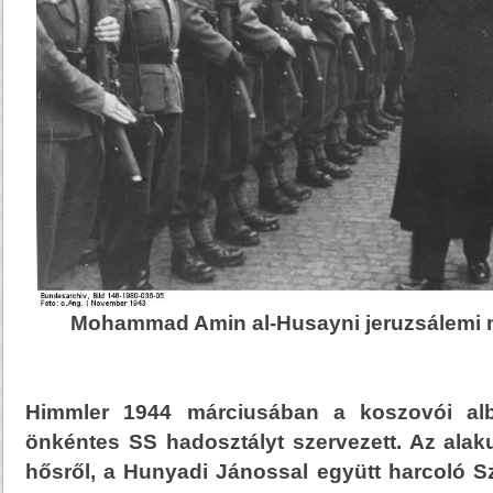
Mohammad Amin al-Husayni jeruzsálemi 
Himmler 1944 márciusában a koszovói al
önkéntes SS hadosztályt szervezett. Az alak
hősről, a Hunyadi Jánossal együtt harcoló S