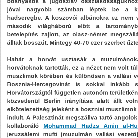
bosnyákok a jugoszláv összlakosságukhoz
jóval nagyobb számban léptek be a ko
hadseregbe. A koszovói albánokra ez nem vo
második világháború előtt a tartományba
betelepítés zajlott, az olasz-német megszál
álltak bosszút. Mintegy 40-70 ezer szerbet űzte
Habár a horvát usztasák a muzulmánokat
horvátoknak tartották, ez a nézet nem volt tú
muszlimok körében és különösen a vallási ve
Bosznia-Hercegovinát is sokkal inkább s
Horvátországtól független autonóm területké
közvetlenül Berlin irányítása alatt állt vo
elkötelezettség jeleként a boszniai muszlimo
indult. A Palesztinát megszállva tartó angolo
kollaboráló
Mohammad Hadzs Amin al-Hus
jeruzsálemi mufti
(muzulmán vallási vezető) 