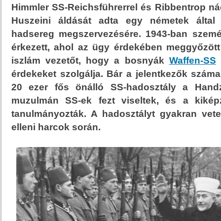
Himmler SS-Reichsführerrel és Ribbentrop nác
Huszeini áldását adta egy németek által 
hadsereg megszervezésére. 1943-ban szemé
érkezett, ahol az ügy érdekében meggyőzött
iszlám vezetőt, hogy a bosnyák
Waffen-SS
f
érdekeket szolgálja. Bár a jelentkezők száma 
20 ezer fős önálló SS-hadosztály a Hand
muzulmán SS-ek fezt viseltek, és a kiké
tanulmányozták. A hadosztályt gyakran vete
elleni harcok során.