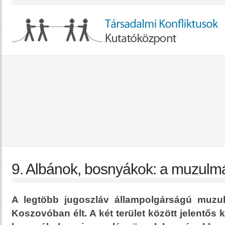
9. Albánok, bosnyákok: a muzulm
A legtöbb jugoszláv állampolgárságú muz
Koszovóban élt. A két terület között jelentős