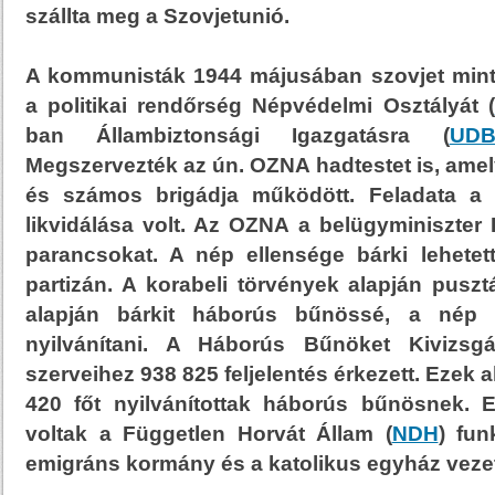
szállta meg a Szovjetunió.
A kommunisták 1944 májusában szovjet minta
a politikai rendőrség Népvédelmi Osztályát (
ban Állambiztonsági Igazgatásra (
UD
Megszervezték az ún. OZNA hadtestet is, ame
és számos brigádja működött. Feladata a 
likvidálása volt. Az OZNA a belügyminiszter
parancsokat. A nép ellensége bárki lehetett
partizán. A korabeli törvények alapján pusztá
alapján bárkit háborús bűnössé, a nép e
nyilvánítani. A Háborús Bűnöket Kivizsgá
szerveihez 938 825 feljelentés érkezett. Ezek
420 főt nyilvánítottak háborús bűnösnek. E
voltak a Független Horvát Állam (
NDH
) fun
emigráns kormány és a katolikus egyház vezető