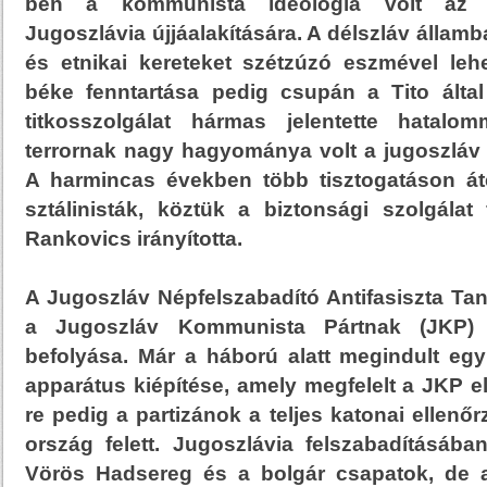
ben a kommunista ideológia volt az e
Jugoszlávia újjáalakítására. A délszláv államba
és etnikai kereteket szétzúzó eszmével lehet
béke fenntartása pedig csupán a Tito által 
titkosszolgálat hármas jelentette hatalom
terrornak nagy hagyománya volt a jugoszláv
A harmincas években több tisztogatáson átes
sztálinisták, köztük a biztonsági szolgálat
Rankovics irányította.
A Jugoszláv Népfelszabadító Antifasiszta T
a Jugoszláv Kommunista Pártnak (JKP) 
befolyása. Már a háború alatt megindult egy
apparátus kiépítése, amely megfelelt a JKP e
re pedig a partizánok a teljes katonai ellenő
ország felett. Jugoszlávia felszabadításába
Vörös Hadsereg és a bolgár csapatok, de