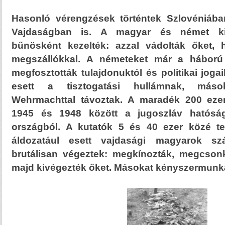
Hasonló vérengzések történtek Szlovéniáb
Vajdaságban is. A magyar és német kis
bűnösként kezelték: azzal vádolták őket, 
megszállókkal. A németeket már a háború
megfosztották tulajdonuktól és politikai joga
esett a tisztogatási hullámnak, más
Wehrmachttal távoztak. A maradék 200 eze
1945 és 1948 között a jugoszláv hatóságo
országból. A kutatók 5 és 40 ezer közé te
áldozatául esett vajdasági magyarok szá
brutálisan végeztek: megkínozták, megcsonkí
majd kivégezték őket. Másokat kényszermunká