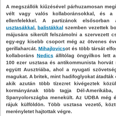
A megszállók kiűzésével párhuzamosan megi
vélt vagy valós kollaboránsokkal, és a po
ellenfelekkel. A partizánok elsősorba
usztasákkal
,
balistákkal
szemben vezettek bo
májusára sikerült felszámolni a szervezett c
egy-egy kisebb csoport még az ötvenes évek 
gerillaharcát.
Mihajlovics
ot és több társát elf
kollaboráns
Nedics
állítólag öngyilkos lett
100 ezer usztasa és antikommunista horvát 
együtt Ausztriába, ahol a nyugati szövets
magukat. A britek, mint hadifoglyokat átadták
akik azután több tízezret kivégeztek köz
kormányának több tagja Dél-Amerikába
Spanyolországba menekült. Az UDBA még év
rájuk külföldön. Több usztasa vezető, közt
merényletet hajtottak végre.