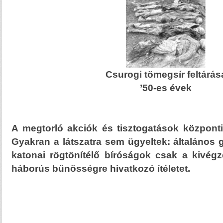
Csurogi tömegsír feltárás
’50-es évek
A megtorló akciók és tisztogatások központi 
Gyakran a látszatra sem ügyeltek: általános g
katonai rögtönítélő bíróságok csak a kivégz
háborús bűnösségre hivatkozó ítéletet.