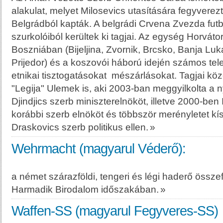
alakulat, melyet Milosevics utasítására fegyverezt
Belgrádból kapták. A belgrádi Crvena Zvezda futb
szurkolóiból kerültek ki tagjai. Az egység Horvát
Boszniában (Bijeljina, Zvornik, Brcsko, Banja Luk
Prijedor) és a koszovói háború idején számos tel
etnikai tisztogatásokat mészárlásokat. Tagjai közö
"Legija" Ulemek is, aki 2003-ban meggyilkolta a 
Djindjics szerb miniszterelnököt, illetve 2000-ben
korábbi szerb elnököt és többször merényletet kí
Draskovics szerb politikus ellen.
»
Wehrmacht (magyarul Véderő):
a német szárazföldi, tengeri és légi haderő összef
Harmadik Birodalom időszakában.
»
Waffen-SS (magyarul Fegyveres-SS)