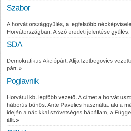
Szabor
A horvát országgyűlés, a legfelsőbb népképvisele
Horvátországban. A szó eredeti jelentése gyűlés.
SDA
Demokratikus Akciópárt. Alija Izetbegovics veze
párt.
»
Poglavnik
Horvátul kb. legfőbb vezető. A címet a horvát usz
háborús bűnös, Ante Pavelics használta, aki a m
idején a nácikkal szövetséges bábállam, a Függe
állt.
»