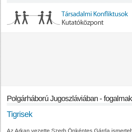
Polgárháború Jugoszláviában - fogalmak
Tigrisek
Az Arkan vezette Szerb Önkéntes Gárda ismertebb