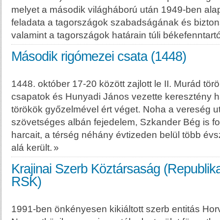
melyet a második világháború után 1949-ben alap
feladata a tagországok szabadságának és bizt
valamint a tagországok határain túli békefenntar
Második rigómezei csata (1448)
1448. október 17-20 között zajlott le II. Murád tör
csapatok és Hunyadi János vezette keresztény h
törökök győzelmével ért véget. Noha a vereség u
szövetséges albán fejedelem, Szkander Bég is fol
harcait, a térség néhány évtizeden belül több év
alá került.
»
Krajinai Szerb Köztársaság (Republika
RSK)
1991-ben önkényesen kikiáltott szerb entitás Hor