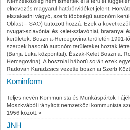
Nemzetközileg nem ismerték el a terület független
elnevezés magyarul határőrvidéket jelent. Horv
elszakadni vágyó, szerb többségű autonóm kerü
Oblast – SAO) tartozott hozzá. Ezek a következők 
nyugat-szlavóniai és kelet-szlavóniai, braranyai
kerületek. Bosznia-Hercegovina területén 1991-től 
szerbek hasonló autonóm területeket hoztak létre
(Banja Luka központtal), Észak-Kelet Bosznia, Ro
Hercegovina). A boszniai háború során ezek egyes
Radovan Karadzsics vezette boszniai Szerb Köz
Kominform
Teljes nevén Kommunista és Munkáspártok Tájéko
Moszkvából irányított nemzetközi kommunista sz
1956 között.
»
JNH