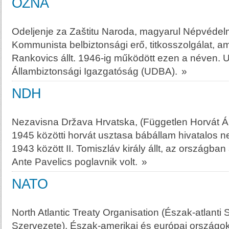
OZNA
Odeljenje za Zaštitu Naroda, magyarul Népvédelm
Kommunista belbiztonsági erő, titkosszolgálat, a
Rankovics állt. 1946-ig működött ezen a néven. 
Állambiztonsági Igazgatóság (UDBA).
»
NDH
Nezavisna Država Hrvatska, (Független Horvát Á
1945 közötti horvát usztasa bábállam hivatalos n
1943 között II. Tomiszláv király állt, az országba
Ante Pavelics poglavnik volt.
»
NATO
North Atlantic Treaty Organisation (Észak-atlanti
Szervezete). Észak-amerikai és európai országo