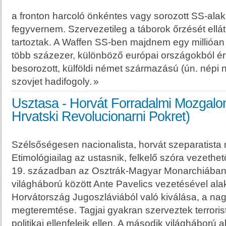
a fronton harcoló önkéntes vagy sorozott SS-alak
fegyvernem. Szervezetileg a táborok őrzését ell
tartoztak. A Waffen SS-ben majdnem egy millióan 
több százezer, különböző európai országokból ér
besorozott, külföldi német származású (ún. népi n
szovjet hadifogoly.
»
Usztasa - Horvát Forradalmi Mozgalo
Hrvatski Revolucionarni Pokret)
Szélsőségesen nacionalista, horvát szeparatist
Etimológiailag az ustasnik, felkelő szóra vezethet
19. században az Osztrák-Magyar Monarchiában jö
világháború között Ante Pavelics vezetésével alaku
Horvátország Jugoszláviából való kiválása, a na
megteremtése. Tagjai gyakran szerveztek terroris
politikai ellenfeleik ellen. A második világháború 