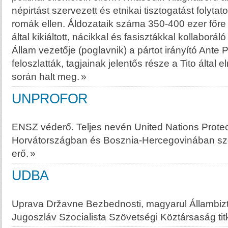
népirtást szervezett és etnikai tisztogatást folytat
romák ellen. Áldozataik száma 350-400 ezer főre
által kikiáltott, nácikkal és fasisztákkal kollaborá
Állam vezetője (poglavnik) a pártot irányító Ante 
feloszlatták, tagjainak jelentős része a Tito által e
során halt meg.
»
UNPROFOR
ENSZ véderő. Teljes nevén United Nations Protec
Horvátországban és Bosznia-Hercegovinában szo
erő.
»
UDBA
Uprava Državne Bezbednosti, magyarul Állambizt
Jugoszláv Szocialista Szövetségi Köztársaság ti