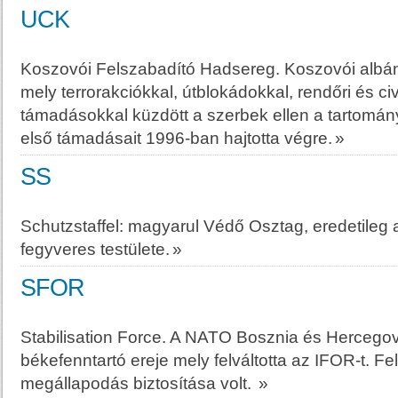
UCK
Koszovói Felszabadító Hadsereg. Koszovói albán 
mely terrorakciókkal, útblokádokkal, rendőri és civ
támadásokkal küzdött a szerbek ellen a tartomán
első támadásait 1996-ban hajtotta végre.
»
SS
Schutzstaffel: magyarul Védő Osztag, eredetileg a 
fegyveres testülete.
»
SFOR
Stabilisation Force. A NATO Bosznia és Hercegov
békefenntartó ereje mely felváltotta az IFOR-t. Fe
megállapodás biztosítása volt.
»