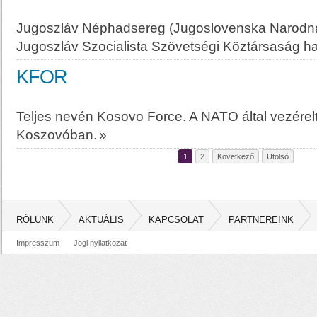
Jugoszláv Néphadsereg (Jugoslovenska Narodna 
Jugoszláv Szocialista Szövetségi Köztársaság h
KFOR
Teljes nevén Kosovo Force. A NATO által vezérelt
Koszovóban.
»
1
2
Következő
Utolsó
RÓLUNK
AKTUÁLIS
KAPCSOLAT
PARTNEREINK
Impresszum
Jogi nyilatkozat