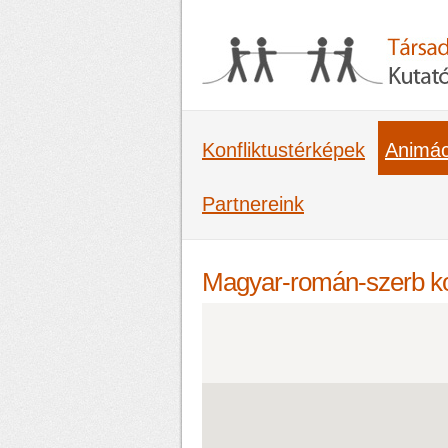
Konfliktustérképek
Animác
Partnereink
Magyar-román-szerb ko