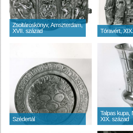
Zsoltároskönyv, Amszterdam,
XVII. század
Tóravért, XIX
Talpas kupa,
Szédertál
XIX. század