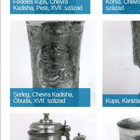
Fedeles kupa, Chevra
Korsó, Chevra
Kadisha, Pest, XVII. század
század
Serleg, Chevra Kadisha,
Óbuda, XVII. század
Kupa, Kanizsa