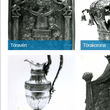
Tóravért
Tórakorona