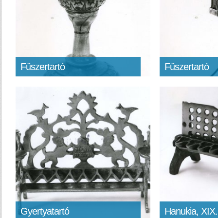
Fűszertartó
Fűszertartó
Gyertyatartó
Hanukia, XIX