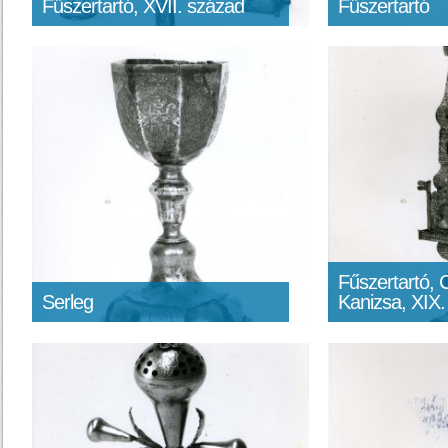
Fűszertartó, XVII. század
Fűszertartó
Fűszertartó, 
Serleg
Kanizsa, XIX