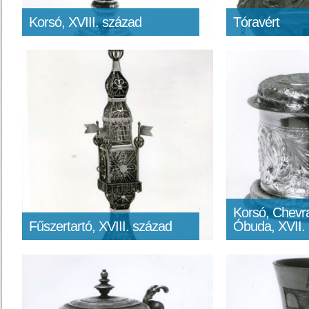
Korsó, XVIII. század
Tóravért
Korsó, Chevr
Fűszertartó, XVIII. század
Óbuda, XVII.