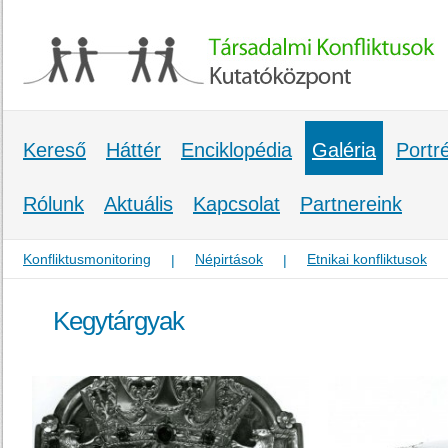
Kereső
Háttér
Enciklopédia
Galéria
Portr
Rólunk
Aktuális
Kapcsolat
Partnereink
Konfliktusmonitoring
Népirtások
Etnikai konfliktusok
|
|
Kegytárgyak