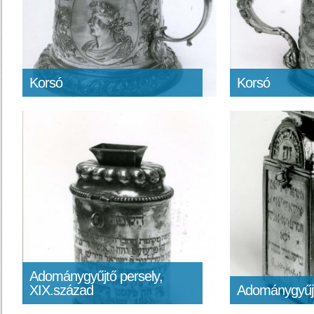
Korsó
Korsó
Adománygyűjtő persely,
XIX.század
Adománygyűjt