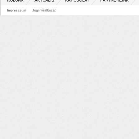
RÓLUNK
AKTUÁLIS
KAPCSOLAT
PARTNEREINK
Impresszum
Jogi nyilatkozat