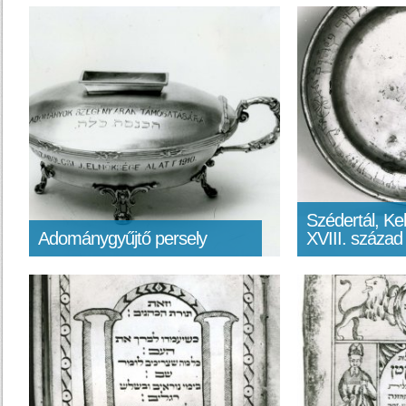
Szédertál, Ke
Adománygyűjtő persely
XVIII. század