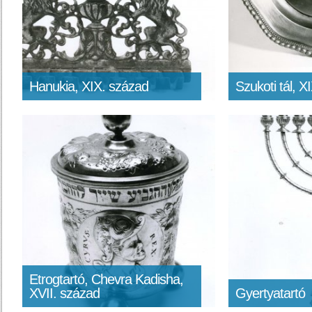
Hanukia, XIX. század
Szukoti tál, X
Etrogtartó, Chevra Kadisha,
XVII. század
Gyertyatartó