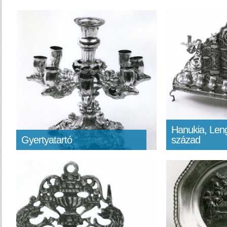
Hanukia, Leng
Gyertyatartó
század