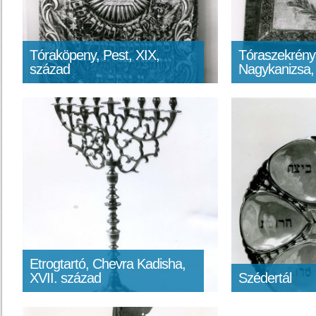
Tóraköpeny, Pest, XIX,
Tóraszekrény
század
Nagykanizsa,
Etrogtartó, Chevra Kadisha,
XVII. század
Szédertál