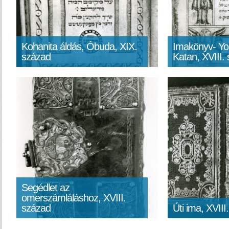
Kohanita áldás, Óbuda, XIX.
Imakönyv- Yo
század
Katan, XVIII.
Segédlet az
omerszámláláshoz, XVIII.
század
Úti ima, XVIII