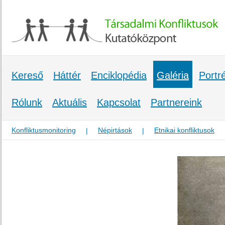
Kereső
Háttér
Enciklopédia
Galéria
Portr
Rólunk
Aktuális
Kapcsolat
Partnereink
Konfliktusmonitoring
Népirtások
Etnikai konfliktusok
|
|