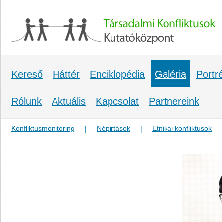
Kereső
Háttér
Enciklopédia
Galéria
Portr
Rólunk
Aktuális
Kapcsolat
Partnereink
Konfliktusmonitoring
Népirtások
Etnikai konfliktusok
|
|