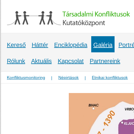
Kereső
Háttér
Enciklopédia
Galéria
Portr
Rólunk
Aktuális
Kapcsolat
Partnereink
Konfliktusmonitoring
Népirtások
Etnikai konfliktusok
|
|