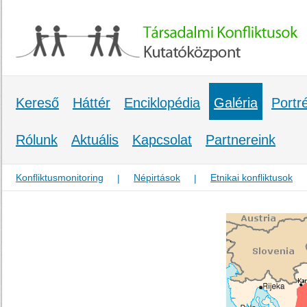
Kereső
Háttér
Enciklopédia
Galéria
Portr
Rólunk
Aktuális
Kapcsolat
Partnereink
Konfliktusmonitoring
Népirtások
Etnikai konfliktusok
|
|