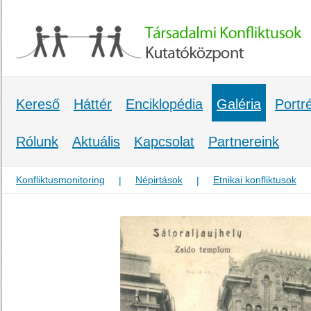
Kereső
Háttér
Enciklopédia
Galéria
Portr
Rólunk
Aktuális
Kapcsolat
Partnereink
Konfliktusmonitoring
Népirtások
Etnikai konfliktusok
|
|