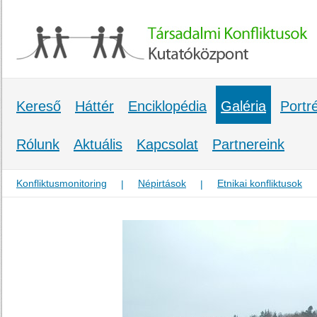
Kereső
Háttér
Enciklopédia
Galéria
Portr
Rólunk
Aktuális
Kapcsolat
Partnereink
Konfliktusmonitoring
Népirtások
Etnikai konfliktusok
|
|