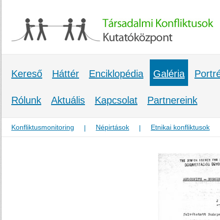
Kereső
Háttér
Enciklopédia
Galéria
Portr
Rólunk
Aktuális
Kapcsolat
Partnereink
Konfliktusmonitoring
Népirtások
Etnikai konfliktusok
|
|