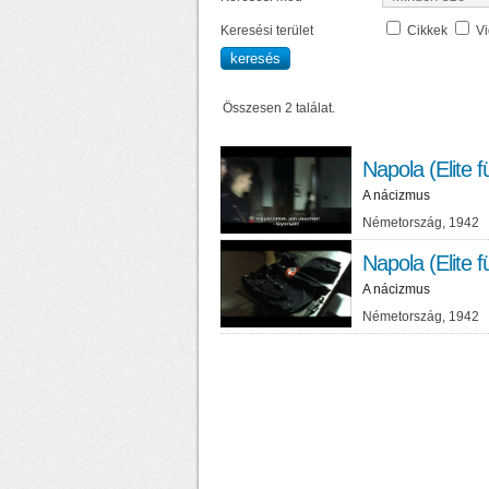
Keresési terület
Cikkek
V
Összesen 2 találat.
Napola (Elite f
A nácizmus
Németország, 1942 R
Napola (Elite f
A nácizmus
Németország, 1942 R