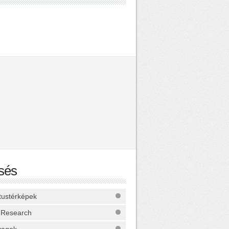
sés
ktustérképek
 Research