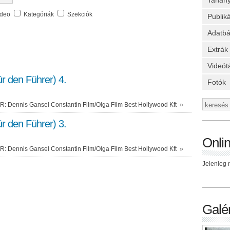
Tanan
ideo
Kategóriák
Szekciók
Publik
Adatbá
Extrák
Videót
ür den Führer) 4.
Fotók
: Dennis Gansel Constantin Film/Olga Film Best Hollywood Kft
»
ür den Führer) 3.
Onli
: Dennis Gansel Constantin Film/Olga Film Best Hollywood Kft
»
Jelenleg n
Galér