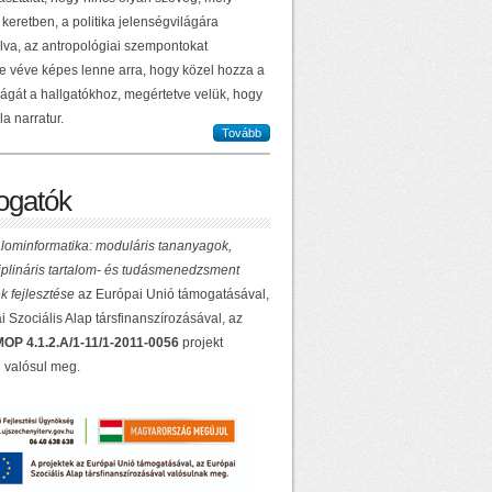
keretben, a politika jelenségvilágára
lva, az antropológiai szempontokat
e véve képes lenne arra, hogy közel hozza a
ilágát a hallgatókhoz, megértetve velük, hogy
la narratur.
Tovább
gatók
lominformatika: moduláris tananyagok,
ciplináris tartalom- és tudásmenedzsment
k fejlesztése
az Európai Unió támogatásával,
 Szociális Alap társfinanszírozásával, az
OP 4.1.2.A/1-11/1-2011-0056
projekt
 valósul meg.