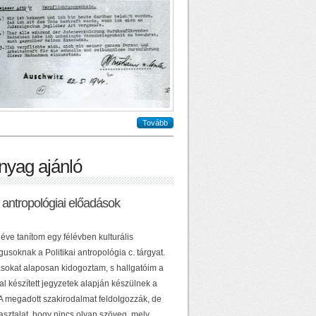
Tovább
nyag ajánló
ai antropológiai előadások
éve tanítom egy félévben kulturális
usoknak a Politikai antropológia c. tárgyat.
sokat alaposan kidogoztam, s hallgatóim a
al készített jegyzetek alapján készülnek a
 A megadott szakirodalmat feldolgozzák, de
asztalat, hogy nincs olyan szöveg, mely