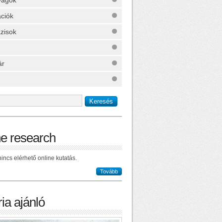
yagok
ációk
zisok
ár
ne research
incs elérhető online kutatás.
Tovább
ia ajánló