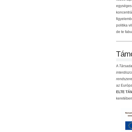
egységes 
koncentrá
figyelemb
politika v
de te fabu
Támo
A
Társada
interdisz
rendszere
az Európai
ELTE TÁM
keretében