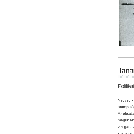
Tana
Politik
Negyedik 
antropológ
Az előadá
maguk ált
vizsgára.
közös tap