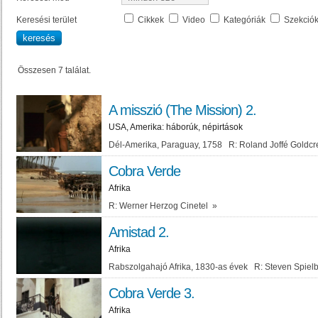
Keresési terület
Cikkek
Video
Kategóriák
Szekció
Összesen 7 találat.
A misszió (The Mission) 2.
USA, Amerika: háborúk, népirtások
Dél-Amerika, Paraguay, 1758 R: Roland Joffé Goldc
Cobra Verde
Afrika
R: Werner Herzog Cinetel
»
Amistad 2.
Afrika
Rabszolgahajó Afrika, 1830-as évek R: Steven Spie
Cobra Verde 3.
Afrika