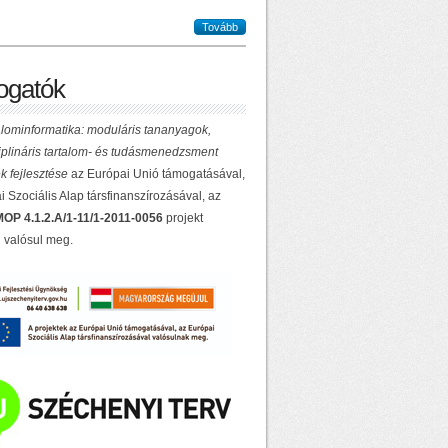
Tovább
gatók
lominformatika: moduláris tananyagok,
ciplináris tartalom- és tudásmenedzsment
k fejlesztése
az Európai Unió támogatásával,
 Szociális Alap társfinanszírozásával, az
OP 4.1.2.A/1-11/1-2011-0056
projekt
 valósul meg.