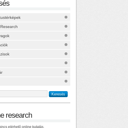
sés
ktustérképek
 Research
yagok
ációk
zisok
ár
ne research
incs elérhető online kutatás.