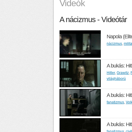
Videók
A nácizmus - Videótár
Napola (Elit
nácizmus
,
milit
A bukás: Hitl
Hitler
,
Grawitz
,
világháború
A bukás: Hitl
fanatizmus
,
Vol
A bukás: Hitl
fanatizmus
,
civ