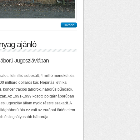
Tovább
nyag ajánló
háború Jugoszláviában
alott, félmillió sebesült, 4 millió menekült és
0 milliárd dolláros kár. Népirtás, etnikai
ás, koncentrációs táborok, háborús bűnösök,
zak. Az 1991-1999 közötti polgárháborúban
es jugoszláv állam nyolc részre szakadt. A
ilágháború óta ez volt az európai történelem
b és legsúlyosabb háborúja.