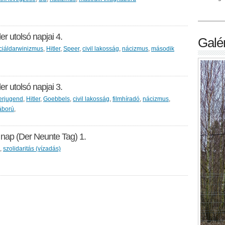
er utolsó napjai 4.
Galér
ciáldarwinizmus
,
Hitler
,
Speer
,
civil lakosság
,
nácizmus
,
második
er utolsó napjai 3.
lerjugend
,
Hitler
,
Goebbels
,
civil lakosság
,
filmhíradó
,
nácizmus
,
áború
,
 nap (Der Neunte Tag) 1.
,
szolidaritás (vízadás)