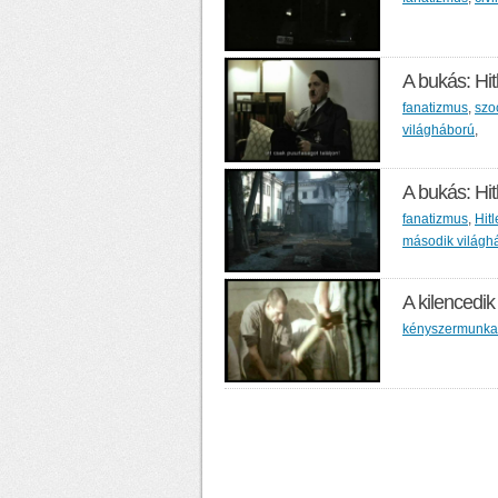
A bukás: Hitl
fanatizmus
,
szo
világháború
,
A bukás: Hitl
fanatizmus
,
Hit
második világh
A kilencedik
kényszermunka