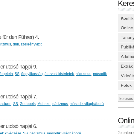
Kere
Konfli
Online
e für den Führer) 4.
Tanan
arizmus
,
drill
,
szekrényvizit
Publik
Adatbá
Extrák
er utolsó napjai 9.
Fegelein
,
SS
,
öngyilkosság
,
álorvosi kísérletek
,
nácizmus
,
második
Videót
Fotók
er utolsó napjai 7.
kssturm
,
SS
,
Goebbels
,
Mohnke
,
nácizmus
,
második világháború
Onli
er utolsó napjai 6.
Jelenleg n
ilek kivégzése
,
SS
,
nácizmus
,
második világháború