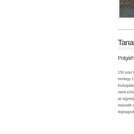
Tana
Polgár
150 ezer h
mintegy 10
tisztogat
nemi erős
az egység
második v
legnagyob