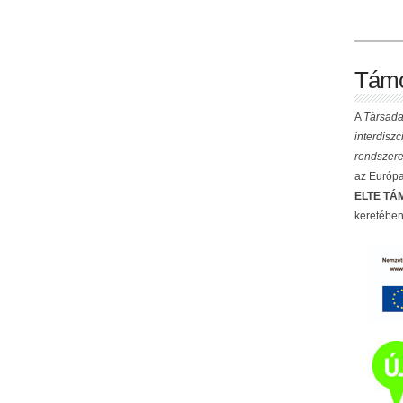
Támo
A
Társada
interdisz
rendszere
az Európai
ELTE TÁM
keretében