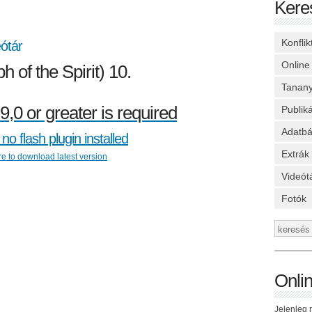
Kere
Konfli
ótár
Online
 of the Spirit) 10.
Tanan
9,0 or greater is required
Publik
Adatbá
no flash plugin installed
Extrák
re to download latest version
Videót
Fotók
Onli
Jelenleg n