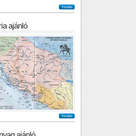
Tovább
ia ajánló
Tovább
nyag ajánló