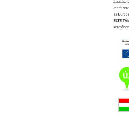
interdisz
rendszere
az Európai
ELTE TÁM
keretében