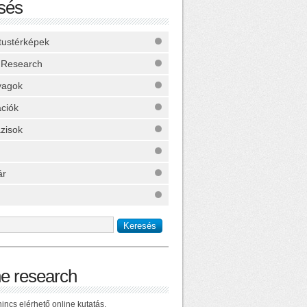
sés
ktustérképek
 Research
yagok
ációk
zisok
ár
ne research
incs elérhető online kutatás.