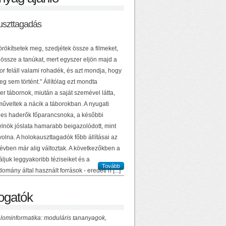
uszttagadás
örökítsetek meg, szedjétek össze a filmeket,
 össze a tanúkat, mert egyszer eljön majd a
or feláll valami rohadék, és azt mondja, hogy
g sem történt." Állítólag ezt mondta
r tábornok, miután a saját szemével látta,
műveltek a nácik a táborokban. A nyugati
es haderők főparancsnoka, a későbbi
elnök jóslata hamarabb beigazolódott, mint
volna. A holokauszttagadók főbb állításai az
 évben már alig változtak. A következőkben a
ljuk leggyakoribb téziseiket és a
Tovább
domány által használt források - eredeti n [...]
gatók
lominformatika: moduláris tananyagok,