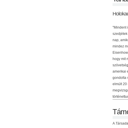
Holoka
"Mindent 
szedjétek
nap, amik
mindez me
Eisenhowe
hogy mit 
szövetség
amerikai 
gondolta 
elmúlt 20
megvizsgá
történettu
Támo
A
Társada