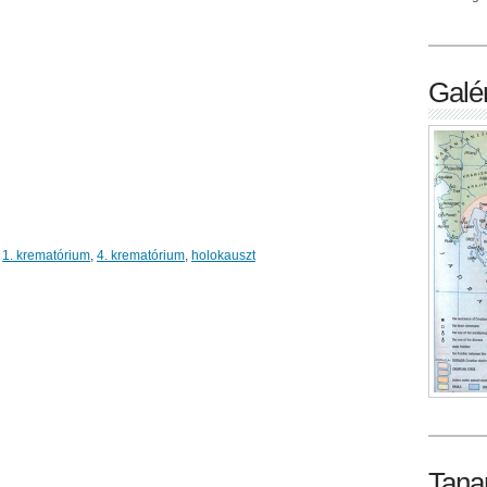
Galér
,
1. krematórium
,
4. krematórium
,
holokauszt
Tana