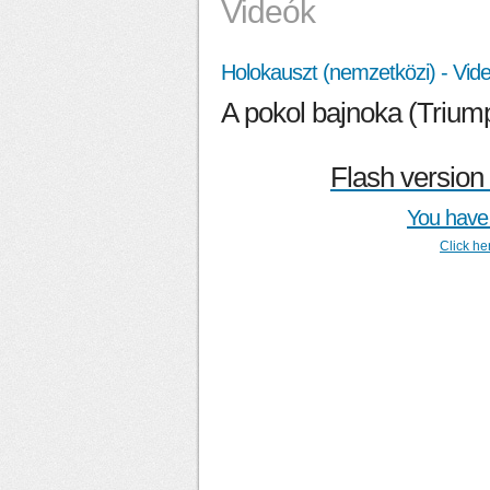
Videók
Holokauszt (nemzetközi) - Vide
A pokol bajnoka (Triumph
Flash version 
You have 
Click he