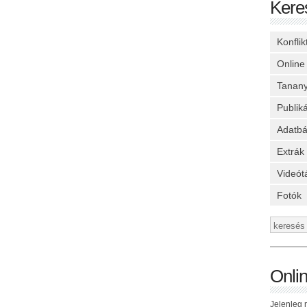
Kere
Konfli
Online
Tanan
Publik
Adatbá
Extrák
Videót
Fotók
Onli
Jelenleg n