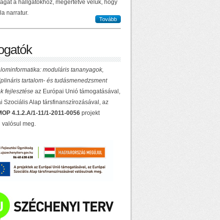
ilágát a hallgatókhoz, megértetve velük, hogy
la narratur.
Tovább
gatók
lominformatika: moduláris tananyagok,
ciplináris tartalom- és tudásmenedzsment
k fejlesztése
az Európai Unió támogatásával,
 Szociális Alap társfinanszírozásával, az
OP 4.1.2.A/1-11/1-2011-0056
projekt
 valósul meg.