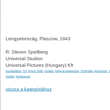
Lengyelország, Plaszow, 1943
R: Steven Speilberg
Universal Studios
Universal Pictures (Hungary) Kft
munkatábor
,
SS
,
Amon Göth
,
szökés
,
foglyok kivégzése
,
Schindler
,
korrupció
,
z
zsidók
,
holokauszt
vissza a kategóriához